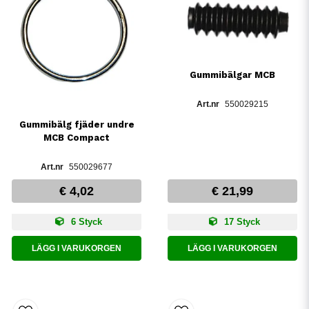
Gummibälgar MCB
550029215
Gummibälg fjäder undre
MCB Compact
550029677
€ 4,02
€ 21,99
6 Styck
17 Styck
LÄGG I VARUKORGEN
LÄGG I VARUKORGEN