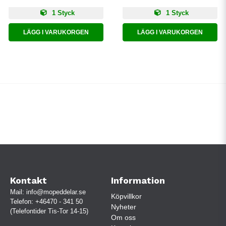
1 Styck
1 Styck
LÄGG I VARUKORGEN
LÄGG I VARUKORGEN
Kontakt
Information
Mail:
info@mopeddelar.se
Köpvillkor
Telefon:
+46470 - 341 50
Nyheter
(Telefontider Tis-Tor 14-15)
Om oss