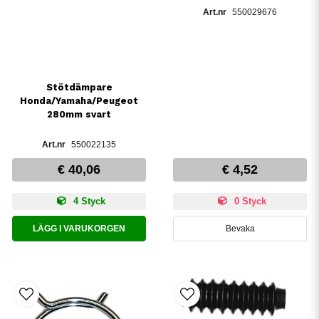
550029676
Stötdämpare
Honda/Yamaha/Peugeot
280mm svart
550022135
€ 40,06
€ 4,52
4 Styck
0 Styck
LÄGG I VARUKORGEN
Bevaka