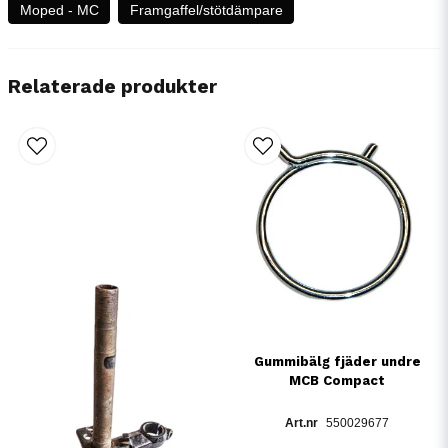
Moped - MC
Framgaffel/stötdämpare
Relaterade produkter
Gummibälg fjäder undre
MCB Compact
550029677