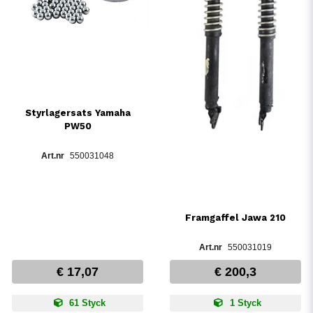
Styrlagersats Yamaha
PW50
550031048
Framgaffel Jawa 210
550031019
€ 17,07
€ 200,3
61 Styck
1 Styck