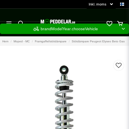
brandModelYear.chooseVehicle
Hem
Moped - MC
Framgaffel/stötdämpare
Stötdämpare Peugeot Elyseo Beto Gas