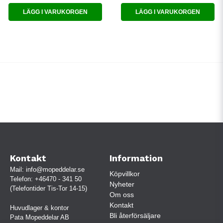
LÄGG I VARUKORGEN
LÄGG I VARUKORGEN
Kontakt
Information
Mail:
info@mopeddelar.se
Köpvillkor
Telefon:
+46470 - 341 50
Nyheter
(Telefontider Tis-Tor 14-15)
Om oss
Kontakt
Huvudlager & kontor
Bli återförsäljare
Pata Mopeddelar AB