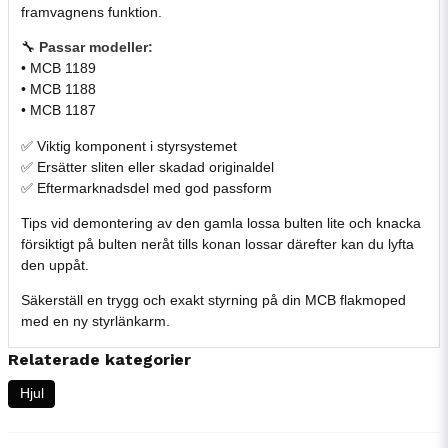
framvagnens funktion.
🔧
Passar modeller:
• MCB 1189
• MCB 1188
• MCB 1187
✅ Viktig komponent i styrsystemet
✅ Ersätter sliten eller skadad originaldel
✅ Eftermarknadsdel med god passform
Tips vid demontering av den gamla lossa bulten lite och knacka
försiktigt på bulten neråt tills konan lossar därefter kan du lyfta
den uppåt.
Säkerställ en trygg och exakt styrning på din MCB flakmoped
med en ny styrlänkarm.
Relaterade kategorier
Hjul