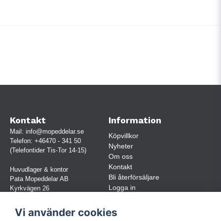
Kontakt
Information
Mail:
info@mopeddelar.se
Köpvillkor
Telefon:
+46470 - 341 50
Nyheter
(Telefontider Tis-Tor 14-15)
Om oss
Kontakt
Huvudlager & kontor
Bli återförsäljare
Pata Mopeddelar AB
Logga in
Kyrkvägen 26
362 58 LINNERYD
(OBS. Endast förbokade besök)
Vi använder cookies