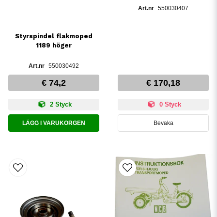
550030407
Styrspindel flakmoped
1189 höger
550030492
€ 74,2
€ 170,18
2 Styck
0 Styck
LÄGG I VARUKORGEN
Bevaka