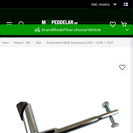
brandModelYear.chooseVehicle
Hem
Moped - MC
Hjul
Styrlänkarm MCB flakmoped 1189 + 1188 + 1187