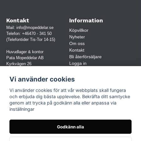
Kontakt
Information
Mail:
info@mopeddelar.se
Köpvillkor
Telefon:
+46470 - 341 50
Nyheter
(Telefontider Tis-Tor 14-15)
Om oss
Kontakt
Huvudlager & kontor
Bli återförsäljare
Pata Mopeddelar AB
Logga in
Kyrkvägen 26
362 58 LINNERYD
(OBS. Endast förbokade besök)
Vi använder cookies
Org.nr:
559030-5248
Vi använder cookies för att vår webbplats skall fungera
Jur. namn: Pata Mopeddelar AB
och erbjuda dig bästa upplevelse. Bekräfta ditt samtycke
genom att trycka på godkänn alla eller anpassa via
inställningar
Följ oss
Facebook
Godkänn alla
Instagram
TikTok