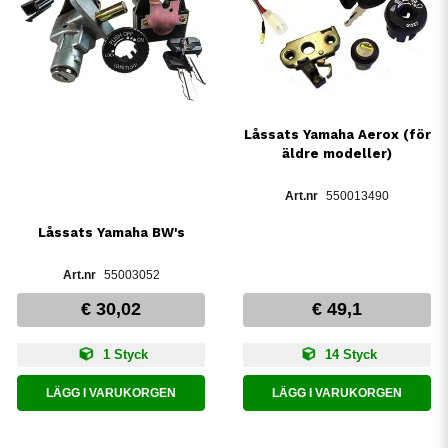
Låssats Yamaha Aerox (för
äldre modeller)
550013490
Låssats Yamaha BW's
55003052
€ 30,02
€ 49,1
1 Styck
14 Styck
LÄGG I VARUKORGEN
LÄGG I VARUKORGEN