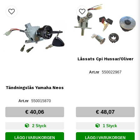
Låssats Cpi Hussar/Oliver
550022967
Tändningslås Yamaha Neos
550015870
€ 40,06
€ 48,07
2 Styck
1 Styck
LÄGG I VARUKORGEN
LÄGG I VARUKORGEN