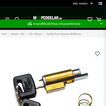
brandModelYear.chooseVehicle
Hem
Moped - MC
Lås / låssats
Styrlås Puch Dakota<80/Monza