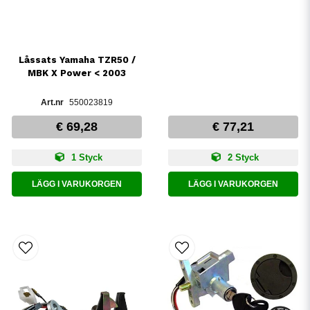
Låssats Yamaha TZR50 /
MBK X Power < 2003
550023819
€ 69,28
€ 77,21
1 Styck
2 Styck
LÄGG I VARUKORGEN
LÄGG I VARUKORGEN