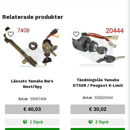
Relaterade produkter
Tändningslås Yamaha
Låssats Yamaha Bw's
DT50R / Peugeot X-Limit
Next/Spy
550020444
55007408
€ 40,03
€ 30,02
1 Styck
2 Styck