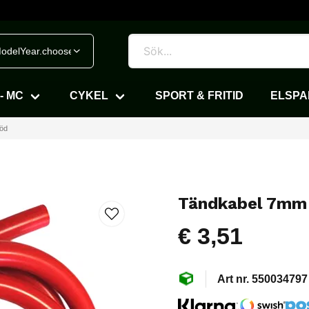
odelYear.chooseVehicle
- MC
CYKEL
SPORT & FRITID
ELSP
öd
Tändkabel 7mm
€ 3,51
550034797