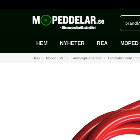
brandM
HEM
NYHETER
REA
MOPED 
Hem
Moped - MC
Tändning/Generator
Tändkabel 7mm 1m r