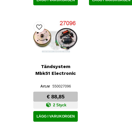
Tändsystem
Mbk51 Electronic
550027096
€ 88,85
2 Styck
LÄGG I VARUKORGEN