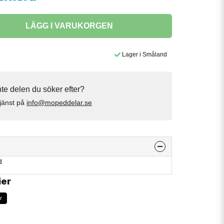
LÄGG I VARUKORGEN
Lager i Småland
inte delen du söker efter?
jänst på
info@mopeddelar.se
d
ier
r