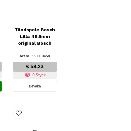
Tändspole Bosch
Lilla 46,5mm
original Bosch
550019458
€ 58,23
0 Styck
Bevaka