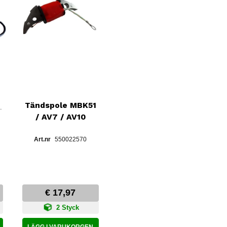
Tändspole MBK51
 IGNITION
/ AV7 / AV10
550022570
€ 17,97
2 Styck
LÄGG I VARUKORGEN