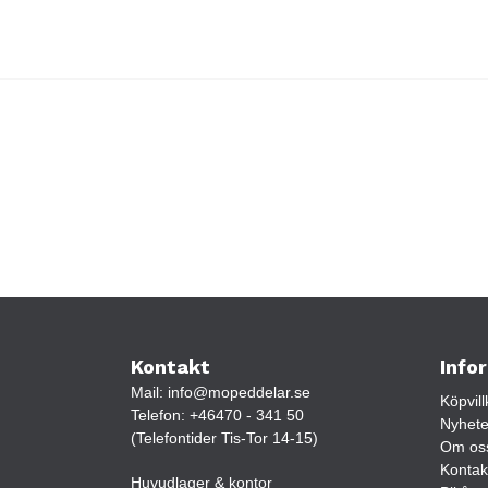
Kontakt
Info
Mail:
info@mopeddelar.se
Köpvill
Telefon:
+46470 - 341 50
Nyhete
(Telefontider Tis-Tor 14-15)
Om os
Kontak
Huvudlager & kontor