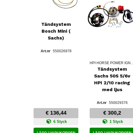
Tändsystem
Bosch Mini (
Sachs)
550026978
HPI HORSE POWER
Tändsystem
Sachs 50S 5/6v
HPI 2/10 racing
med ljus
550029376
€ 136,44
€ 300,2
6 Styck
1 Styck
LÄGG I VARUKORGEN
LÄGG I VARUKORGEN