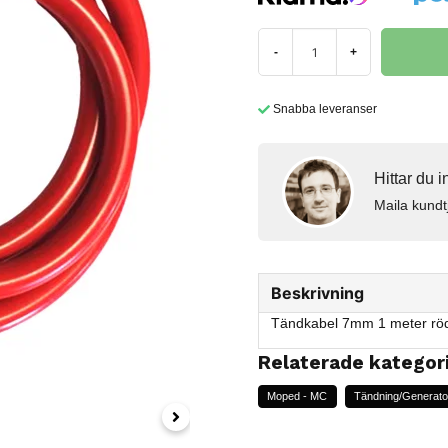
-
+
Snabba leveranser
Hittar du 
Maila kundt
Beskrivning
Tändkabel 7mm 1 meter rö
Relaterade kategor
Moped - MC
Tändning/Generato