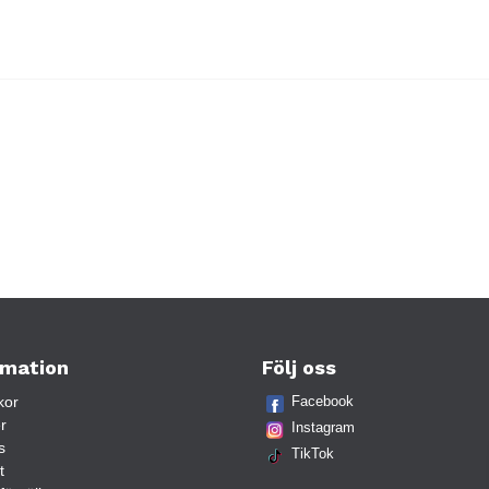
rmation
Följ oss
kor
Facebook
r
Instagram
s
TikTok
t