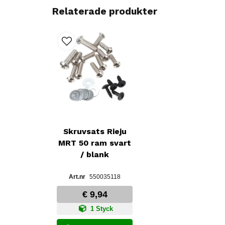
Relaterade produkter
Skruvsats Rieju
MRT 50 ram svart
/ blank
550035118
€ 9,94
1 Styck