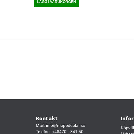
LÄGG I VARUKORGEN
Kontakt
Info
Mail:
info@mopeddelar.se
Köpvill
Telefon:
+46470 - 341 50