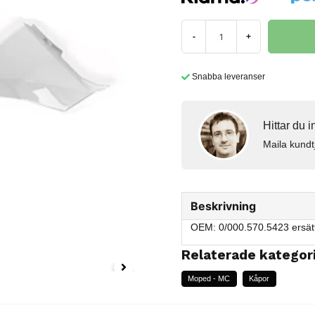
-
+
Snabba leveranser
Hittar du 
Maila kundt
Beskrivning
OEM: 0/000.570.5423 ersät
Relaterade kategor
Moped - MC
Kåpor