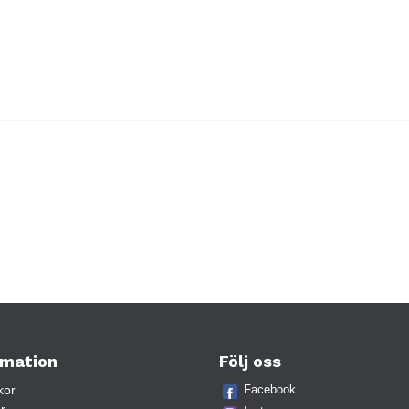
rmation
Följ oss
kor
Facebook