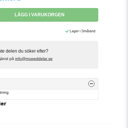
LÄGG I VARUKORGEN
Lager i Småland
inte delen du söker efter?
jänst på
info@mopeddelar.se
tning
ier