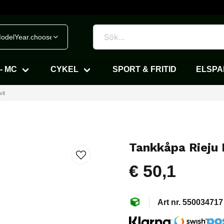
odelYear.chooseVehicle
- MC
CYKEL
SPORT & FRITID
ELSP
it
Tankkåpa Rieju 
€ 50,1
550034717