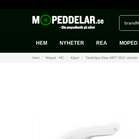
brandM
HEM
NYHETER
REA
MOPED 
Hem
Moped - MC
Kåpor
Tankkåpa Rieju MRT 2022 vänster v