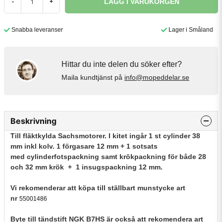
LÄGG I VARUKORGEN
-
+
Snabba leveranser
Lager i Småland
Hittar du inte delen du söker efter?
Maila kundtjänst på
info@mopeddelar.se
Beskrivning
Till fläktkylda Sachsmotorer. I kitet ingår 1 st cylinder 38
mm inkl kolv. 1 förgasare 12 mm + 1 sotsats
med cylinderfotspackning samt krökpackning för både 28
och 32 mm krök + 1 insugspackning 12 mm.
Vi rekomenderar att köpa till ställbart munstycke art
nr
55001486
Byte till
tändstift NGK B7HS är också att rekomendera art