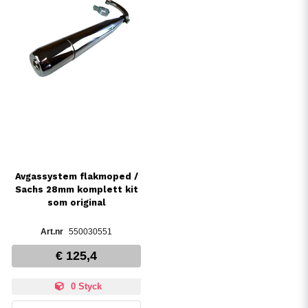
Avgassystem flakmoped /
Sachs 28mm komplett kit
som original
550030551
€ 125,4
0 Styck