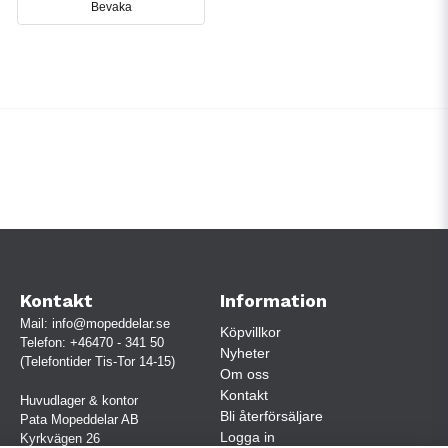
Bevaka
Kontakt
Information
Mail:
info@mopeddelar.se
Köpvillkor
Telefon:
+46470 - 341 50
Nyheter
(Telefontider Tis-Tor 14-15)
Om oss
Kontakt
Huvudlager & kontor
Bli återförsäljare
Pata Mopeddelar AB
Logga in
Kyrkvägen 26