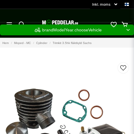
brandModelYear.chooseVehicle
Hem
Moped - MC
Cylinder
Trimkit 3.5hk fläktkyld Sachs