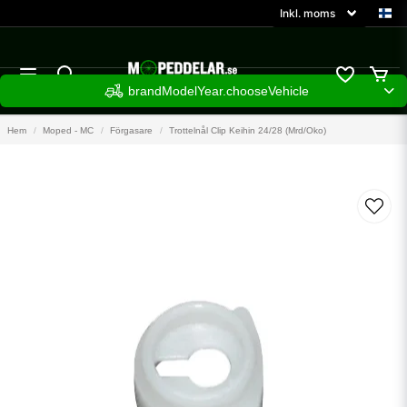
brandModelYear.chooseVehicle
Hem
Moped - MC
Förgasare
Trottelnål Clip Keihin 24/28 (Mrd/Oko)