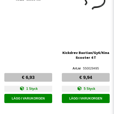
Kickdrev Baotian/Gy6/Kina
Scooter 4T
550029495
€ 6,93
€ 9,94
1 Styck
5 Styck
LÄGG I VARUKORGEN
LÄGG I VARUKORGEN