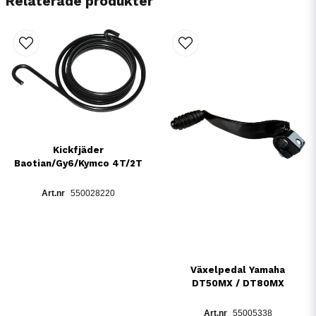
Relaterade produkter
Kickfjäder
Baotian/Gy6/Kymco 4T/2T
550028220
Växelpedal Yamaha
DT50MX / DT80MX
55005338