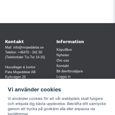
Kontakt
Information
Mail:
info@mopeddelar.se
Köpvillkor
Telefon:
+46470 - 341 50
Nyheter
(Telefontider Tis-Tor 14-15)
Om oss
Kontakt
Huvudlager & kontor
Bli återförsäljare
Pata Mopeddelar AB
Logga in
Kyrkvägen 26
362 58 LINNERYD
(OBS. Endast förbokade besök)
Vi använder cookies
Org.nr:
559030-5248
Vi använder cookies för att vår webbplats skall fungera
Jur. namn: Pata Mopeddelar AB
och erbjuda dig bästa upplevelse. Bekräfta ditt samtycke
genom att trycka på godkänn alla eller anpassa via
inställningar