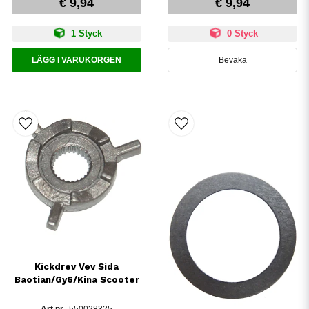
€ 9,94
€ 9,94
1 Styck
0 Styck
LÄGG I VARUKORGEN
Bevaka
Kickdrev Vev Sida
Baotian/Gy6/Kina Scooter
550028325