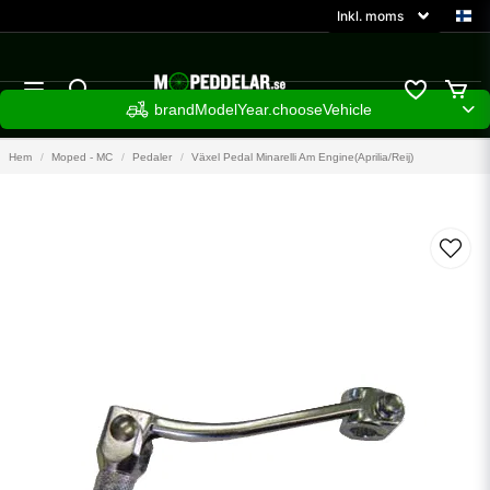
brandModelYear.chooseVehicle
Hem
Moped - MC
Pedaler
Växel Pedal Minarelli Am Engine(Aprilia/Reij)