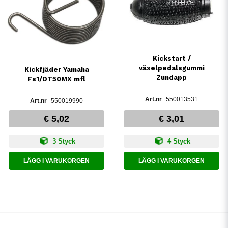
Kickstart /
växelpedalsgummi
Kickfjäder Yamaha
Zundapp
Fs1/DT50MX mfl
550013531
550019990
€ 5,02
€ 3,01
3 Styck
4 Styck
LÄGG I VARUKORGEN
LÄGG I VARUKORGEN