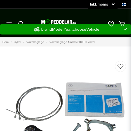
brandModelYear.chooseVehicle
Hem
Cykel
Växelreglage
Växelreglage Sachs 3000 6 växel