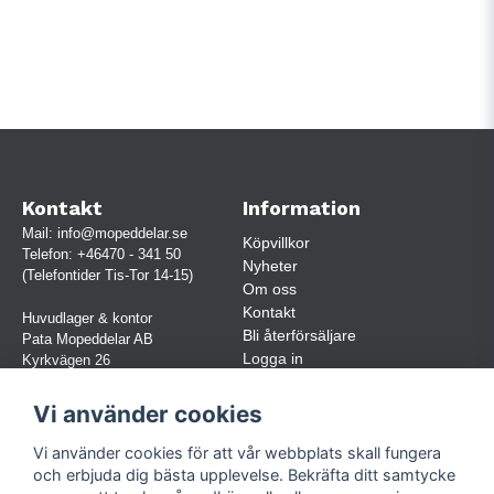
Kontakt
Information
Mail:
info@mopeddelar.se
Köpvillkor
Telefon:
+46470 - 341 50
Nyheter
(Telefontider Tis-Tor 14-15)
Om oss
Kontakt
Huvudlager & kontor
Bli återförsäljare
Pata Mopeddelar AB
Logga in
Kyrkvägen 26
362 58 LINNERYD
(OBS. Endast förbokade besök)
Vi använder cookies
Org.nr:
559030-5248
Vi använder cookies för att vår webbplats skall fungera
Jur. namn: Pata Mopeddelar AB
och erbjuda dig bästa upplevelse. Bekräfta ditt samtycke