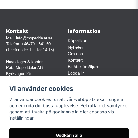
Kontakt
Information
Mail:
info@mopeddelar.se
Köpvillkor
Telefon:
+46470 - 341 50
Nyheter
(Telefontider Tis-Tor 14-15)
Om oss
Kontakt
Huvudlager & kontor
Bli återförsäljare
Pata Mopeddelar AB
Logga in
Kyrkvägen 26
362 58 LINNERYD
(OBS. Endast förbokade besök)
Vi använder cookies
Org.nr:
559030-5248
Vi använder cookies för att vår webbplats skall fungera
Jur. namn: Pata Mopeddelar AB
och erbjuda dig bästa upplevelse. Bekräfta ditt samtycke
genom att trycka på godkänn alla eller anpassa via
inställningar
Följ oss
Facebook
Godkänn alla