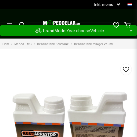
brandModelYear.chooseVehicle
Hem
Moped - MC
Benzinetank / olietank
Benzinetank reiniger 250ml