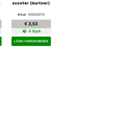
)
scooter (Gurtner)
550020076
€ 2,53
6 Styck
LÄGG I VARUKORGEN