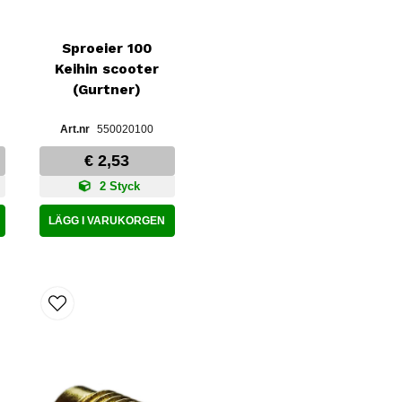
Sproeier 100
Keihin scooter
(Gurtner)
550020100
€ 2,53
2 Styck
LÄGG I VARUKORGEN