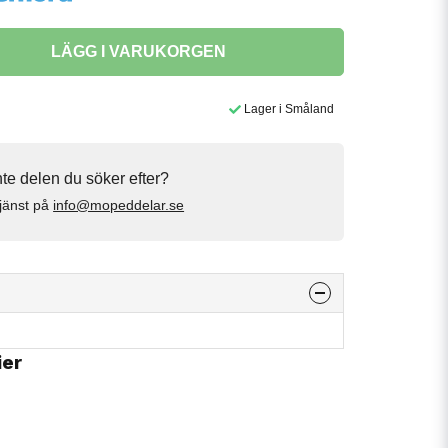
LÄGG I VARUKORGEN
Lager i Småland
inte delen du söker efter?
jänst på
info@mopeddelar.se
ier