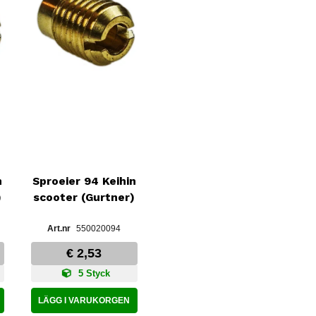
n
Sproeier 94 Keihin
)
scooter (Gurtner)
550020094
€ 2,53
5 Styck
LÄGG I VARUKORGEN