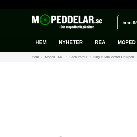
brandM
HEM
NYHETER
REA
MOPED 
Hem
Moped - MC
Carburateur
Bing 19Mm Vlotter Drukpen