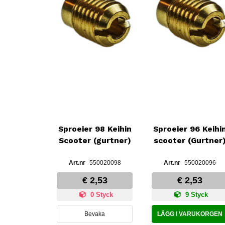
Sproeier 98 Keihin
Sproeier 96 Keihi
Scooter (gurtner)
scooter (Gurtner
550020098
550020096
€ 2,53
€ 2,53
0 Styck
9 Styck
Bevaka
LÄGG I VARUKORGEN