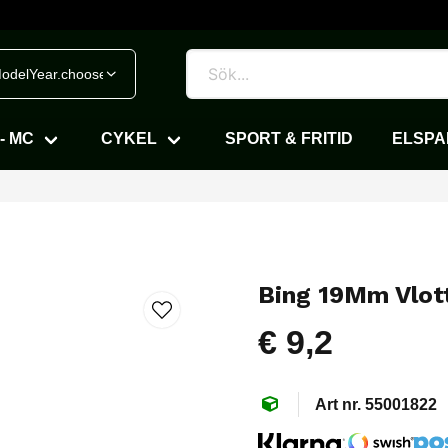
odelYear.chooseVehicle
- MC
CYKEL
SPORT & FRITID
ELSP
Bing 19Mm Vlot
€ 9,2
55001822