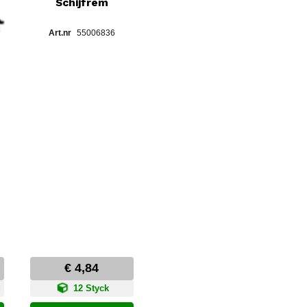
Schijfrem
55006836
€ 4,84
12 Styck