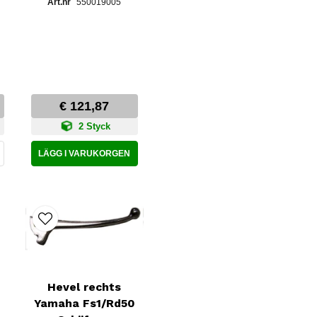
550019005
€ 121,87
2 Styck
LÄGG I VARUKORGEN
Hevel rechts
Yamaha Fs1/Rd50