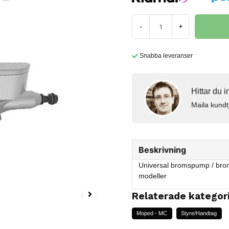
-
+
Snabba leveranser
Hittar du 
Maila kundt
Beskrivning
Universal bromspump / bro
modeller
Relaterade kategor
Moped - MC
Styre/Handtag