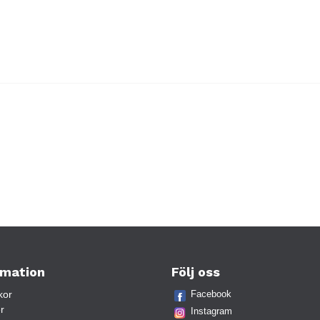
rmation
Följ oss
kor
Facebook
r
Instagram