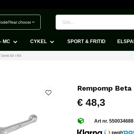
odelYear.chooseVehicle
- MC
CYKEL
SPORT & FRITID
ELSP
 Derbi SX / RX
Rempomp Beta RR
€ 48,3
550034688