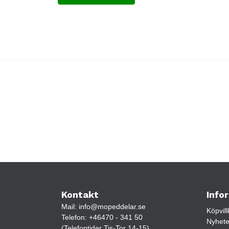
Kontakt
Info
Mail:
info@mopeddelar.se
Köpvill
Telefon:
+46470 - 341 50
Nyhete
(Telefontider Tis-Tor 14-15)