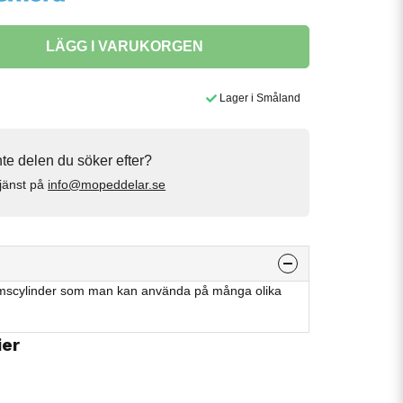
LÄGG I VARUKORGEN
Lager i Småland
inte delen du söker efter?
jänst på
info@mopeddelar.se
mscylinder som man kan använda på många olika
ier