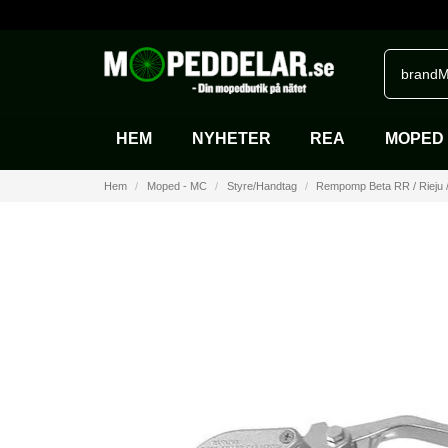
brandM
HEM
NYHETER
REA
MOPED 
Hem
Moped - MC
Styre/Handtag
Rempomp Beta RR / Rieju /