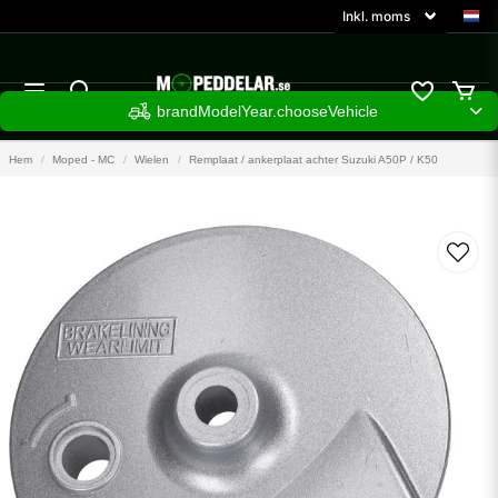
brandModelYear.chooseVehicle
Hem
Moped - MC
Wielen
Remplaat / ankerplaat achter Suzuki A50P / K50