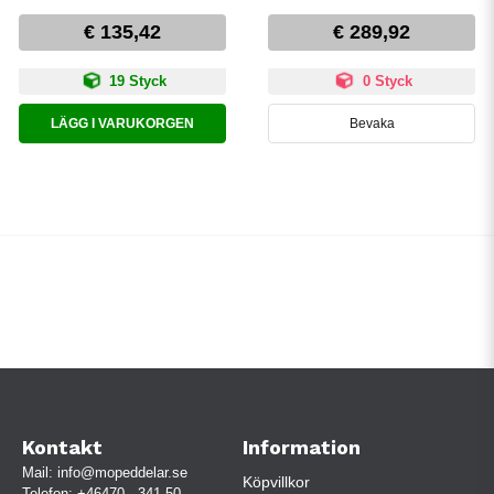
€ 135,42
€ 289,92
19 Styck
0 Styck
LÄGG I VARUKORGEN
Bevaka
Kontakt
Information
Mail:
info@mopeddelar.se
Köpvillkor
Telefon:
+46470 - 341 50