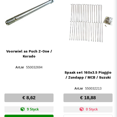
Voorwiel as Puch Z-One /
Korado
550032694
Spaak set 160x3.5 Piaggio
/ Zundapp / MCB / Suzuki
550032213
€ 8,62
€ 18,88
9 Styck
0 Styck