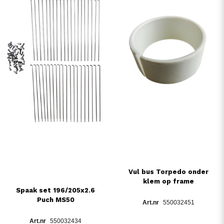
Vul bus Torpedo onder
klem op frame
Spaak set 196/205x2.6
Puch MS50
550032451
550032434