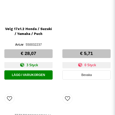
Velg 17x1.2 Honda / Suzuki
/ Yamaha / Puch
550032237
€ 28,07
€ 5,71
3 Styck
0 Styck
LÄGG I VARUKORGEN
Bevaka