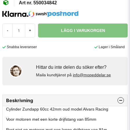
550034842
LÄGG I VARUKORGEN
-
+
Snabba leveranser
Lager i Småland
Hittar du inte delen du söker efter?
Maila kundtjänst på
info@mopeddelar.se
Beskrivning
Cylinder Zundapp 60cc 42mm oud model Alvars Racing
Voor motoren met een korte drijfstang van 85mm
Past niet op motoren met een lange drijfstang van 91m