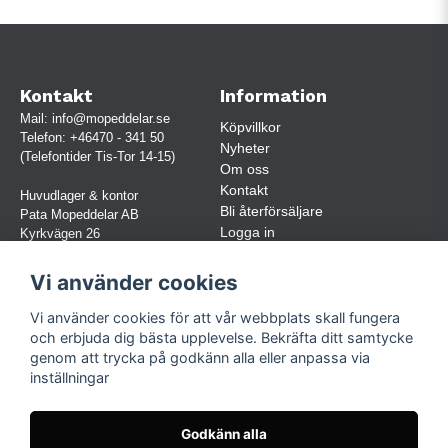
Kontakt
Information
Mail:
info@mopeddelar.se
Köpvillkor
Telefon:
+46470 - 341 50
Nyheter
(Telefontider Tis-Tor 14-15)
Om oss
Kontakt
Huvudlager & kontor
Bli återförsäljare
Pata Mopeddelar AB
Logga in
Kyrkvägen 26
362 58 LINNERYD
(OBS. Endast förbokade besök)
Vi använder cookies
Org.nr:
559030-5248
Vi använder cookies för att vår webbplats skall fungera
Jur. namn: Pata Mopeddelar AB
och erbjuda dig bästa upplevelse. Bekräfta ditt samtycke
genom att trycka på godkänn alla eller anpassa via
inställningar
Följ oss
Facebook
Godkänn alla
Instagram