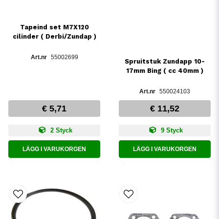
Tapeind set M7X120
cilinder ( Derbi/Zundap )
55002699
Spruitstuk Zundapp 10-
17mm Bing ( cc 40mm )
550024103
€ 5,71
€ 11,52
2 Styck
9 Styck
LÄGG I VARUKORGEN
LÄGG I VARUKORGEN