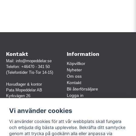
Kontakt
Information
Mail:
info@mopeddelar.se
Köpvillkor
Telefon:
+46470 - 341 50
Nyheter
(Telefontider Tis-Tor 14-15)
Om oss
Kontakt
Huvudlager & kontor
Bli återförsäljare
Pata Mopeddelar AB
Logga in
Kyrkvägen 26
362 58 LINNERYD
(OBS. Endast förbokade besök)
Vi använder cookies
Org.nr:
559030-5248
Vi använder cookies för att vår webbplats skall fungera
Jur. namn: Pata Mopeddelar AB
och erbjuda dig bästa upplevelse. Bekräfta ditt samtycke
genom att trycka på godkänn alla eller anpassa via