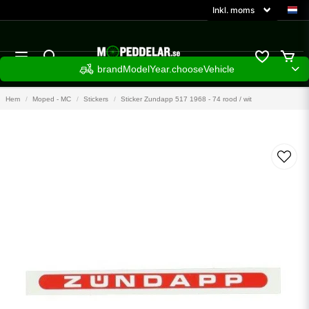
brandModelYear.chooseVehicle
Hem
Moped - MC
Stickers
Sticker Zundapp 517 1968 - 74 rood / wit