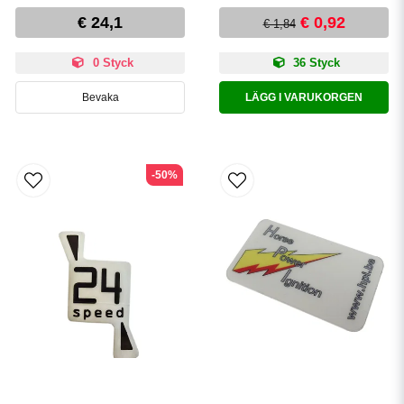
€ 24,1
€ 0,92
€ 1,84
0 Styck
36 Styck
Bevaka
LÄGG I VARUKORGEN
-50%