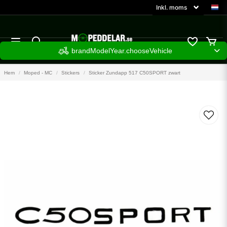
brandModelYear.chooseVehicle
Hem
Moped - MC
Stickers
Sticker Zundapp 517 C50SPORT zwart