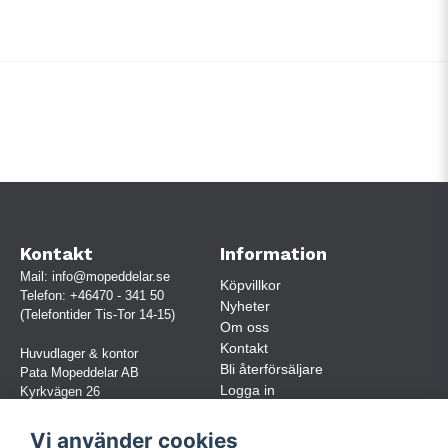
Kontakt
Information
Mail:
info@mopeddelar.se
Köpvillkor
Telefon:
+46470 - 341 50
Nyheter
(Telefontider Tis-Tor 14-15)
Om oss
Kontakt
Huvudlager & kontor
Bli återförsäljare
Pata Mopeddelar AB
Logga in
Kyrkvägen 26
362 58 LINNERYD
(OBS. Endast förbokade besök)
Vi använder cookies