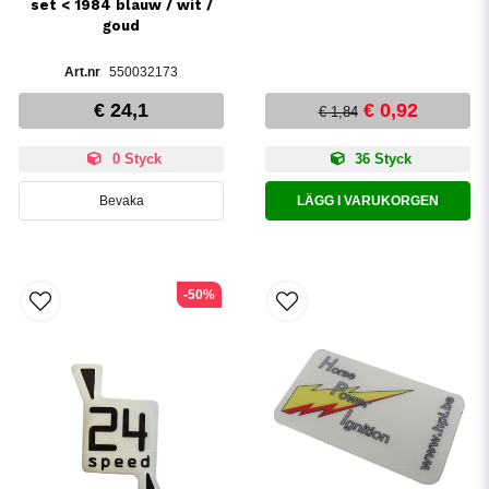
set < 1984 blauw / wit /
goud
550032173
€ 24,1
€ 0,92
€ 1,84
0 Styck
36 Styck
Bevaka
LÄGG I VARUKORGEN
-50%