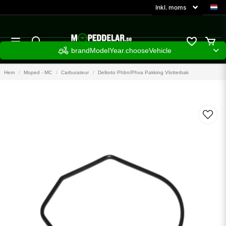
brandModelYear.chooseVehicle
Hem
Moped - MC
Carburateur
Dellorto Phbn/Phva Pakking Vlotterbak