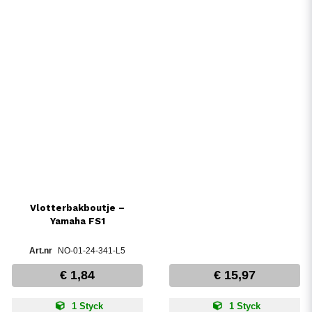
Vlotterbakboutje –
Yamaha FS1
NO-01-24-341-L5
€ 1,84
€ 15,97
1 Styck
1 Styck