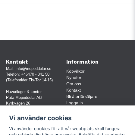
Kontakt
Information
Mail:
info@mopeddelar.se
Köpvillkor
Telefon:
+46470 - 341 50
Nyheter
(Telefontider Tis-Tor 14-15)
Om oss
Kontakt
Huvudlager & kontor
Bli återförsäljare
Pata Mopeddelar AB
Logga in
Kyrkvägen 26
362 58 LINNERYD
(OBS. Endast förbokade besök)
Vi använder cookies
Org.nr:
559030-5248
Vi använder cookies för att vår webbplats skall fungera
Jur. namn: Pata Mopeddelar AB
och erbjuda dig bästa upplevelse. Bekräfta ditt samtycke