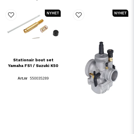
NYHET
NYHET
Stationair bout set
Yamaha FS1 / Suzuki K50
550035289