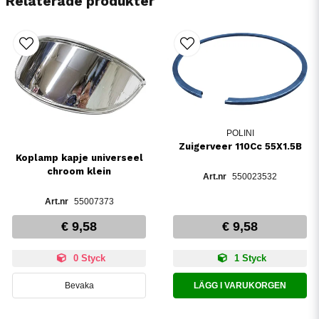
Relaterade produkter
POLINI
Zuigerveer 110Cc 55X1.5B
Koplamp kapje universeel
chroom klein
550023532
55007373
€ 9,58
€ 9,58
0 Styck
1 Styck
Bevaka
LÄGG I VARUKORGEN