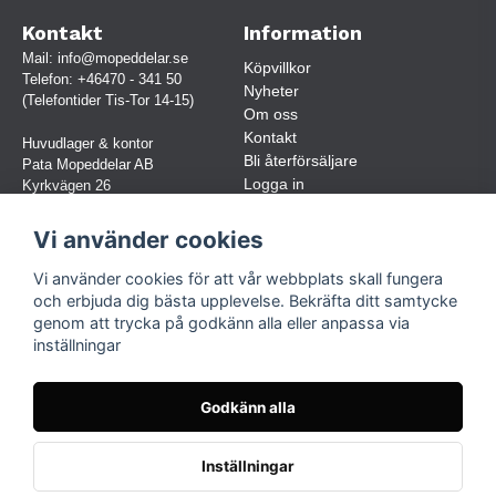
Kontakt
Information
Mail:
info@mopeddelar.se
Köpvillkor
Telefon:
+46470 - 341 50
Nyheter
(Telefontider Tis-Tor 14-15)
Om oss
Kontakt
Huvudlager & kontor
Bli återförsäljare
Pata Mopeddelar AB
Logga in
Kyrkvägen 26
362 58 LINNERYD
(OBS. Endast förbokade besök)
Vi använder cookies
Org.nr:
559030-5248
Vi använder cookies för att vår webbplats skall fungera
Jur. namn: Pata Mopeddelar AB
och erbjuda dig bästa upplevelse. Bekräfta ditt samtycke
genom att trycka på godkänn alla eller anpassa via
inställningar
Följ oss
Facebook
Godkänn alla
Instagram
TikTok
Inställningar