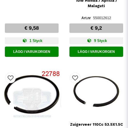
10W Honda / Aprilia /
Malaguti
550012612
€ 9,58
€ 9,2
1 Styck
9 Styck
LÄGG I VARUKORGEN
LÄGG I VARUKORGEN
Zuigerveer 110Cc 53.5X1.5C