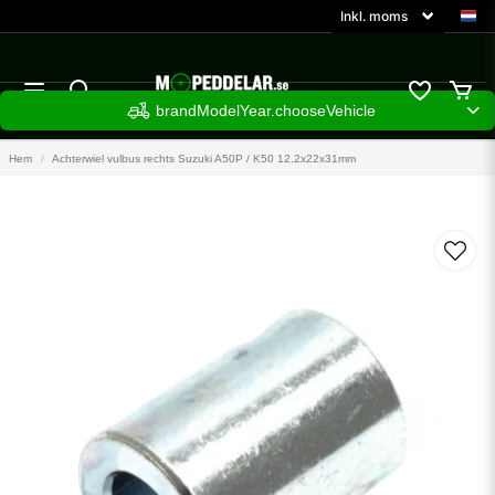
brandModelYear.chooseVehicle
Hem
Achterwiel vulbus rechts Suzuki A50P / K50 12.2x22x31mm