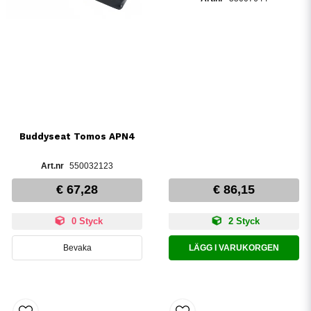
Buddyseat Tomos APN4
550032123
€ 67,28
€ 86,15
0 Styck
2 Styck
Bevaka
LÄGG I VARUKORGEN