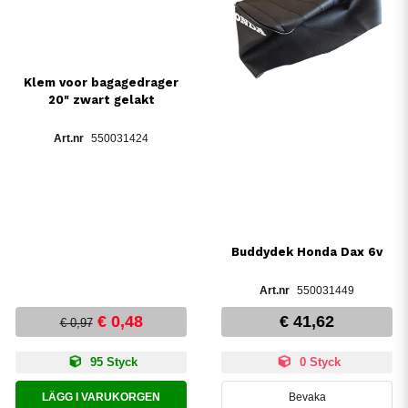
Klem voor bagagedrager
20" zwart gelakt
550031424
Buddydek Honda Dax 6v
550031449
€ 0,48
€ 41,62
€ 0,97
95 Styck
0 Styck
LÄGG I VARUKORGEN
Bevaka