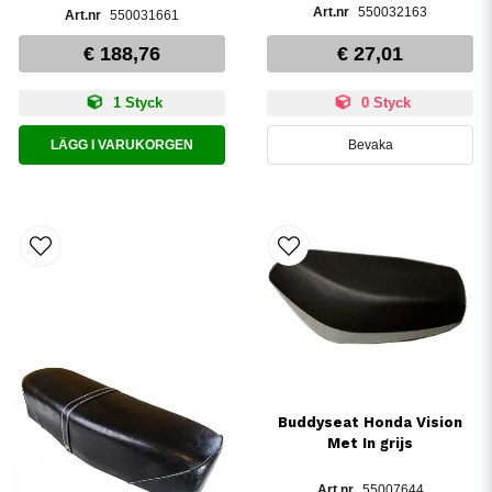
550032163
550031661
€ 188,76
€ 27,01
1 Styck
0 Styck
LÄGG I VARUKORGEN
Bevaka
Buddyseat Honda Vision
Met In grijs
55007644