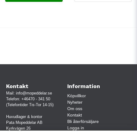
Kontakt
Information
Mail:
info@mopeddelar.se
Köpvillkor
Telefon:
+46470 - 341 50
Nyheter
(Telefontider Tis-Tor 14-15)
Om oss
Kontakt
Huvudlager & kontor
Bli återförsäljare
Pata Mopeddelar AB
Logga in
Kyrkvägen 26
362 58 LINNERYD