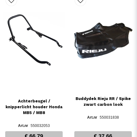
Buddydek Rieju RR / Spike
Achterbeugel /
zwart carbon look
knipperlicht houder Honda
MB5 / MB8
550031838
550032053
€ 66,79
€ 37,66