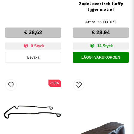
Zadel overtrek fluffy
tijger motief
550031672
€ 38,62
€ 28,94
0 Styck
14 Styck
Bevaka
LÄGG I VARUKORGEN
-50%