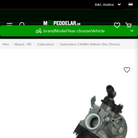
brandModelYear.chooseVehicle
Hem
Moped - MC
Carburateur
Carburateur 14/9Mm Dellorto Sha (Tomos)