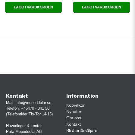
LÄGG I VARUKORGEN
LÄGG I VARUKORGEN
Kontakt
Information
Mail:
info@mopeddelar.se
Köpvillkor
Telefon:
+46470 - 341 50
Nyheter
(Telefontider Tis-Tor 14-15)
Om oss
Kontakt
Huvudlager & kontor
Bli återförsäljare
Pata Mopeddelar AB