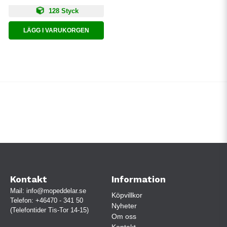
128 Styck
LÄGG I VARUKORGEN
Kontakt
Information
Mail:
info@mopeddelar.se
Köpvillkor
Telefon:
+46470 - 341 50
Nyheter
(Telefontider Tis-Tor 14-15)
Om oss