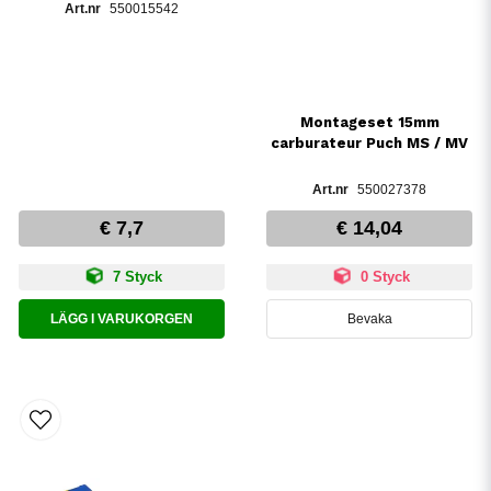
550015542
Montageset 15mm
carburateur Puch MS / MV
550027378
€ 7,7
€ 14,04
7 Styck
0 Styck
LÄGG I VARUKORGEN
Bevaka