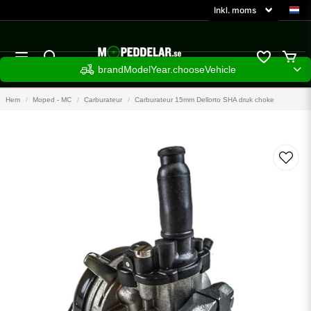
brandModelYear.chooseVehicle
Hem
Moped - MC
Carburateur
Carburateur 15mm Dellorto SHA druk choke