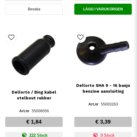
Bevaka
LÄGG I VARUKORGEN
Dellorto SHA 9 - 16 banjo
benzine aansluiting
Dellorto / Bing kabel
stelbout rubber
55003263
55006056
€ 1,84
€ 3,39
222 Styck
0 Styck