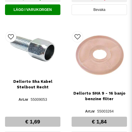
LÄGG I VARUKORGEN
Bevaka
Dellorto Sha Kabel
Stelbout Recht
Dellorto SHA 9 - 16 banjo
benzine filter
55009053
55003264
€ 1,69
€ 1,84