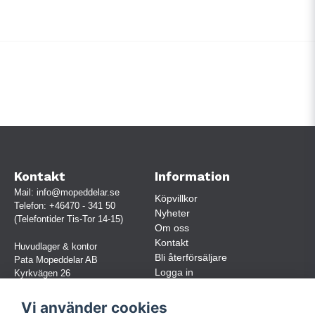
Kontakt
Information
Mail:
info@mopeddelar.se
Köpvillkor
Telefon:
+46470 - 341 50
Nyheter
(Telefontider Tis-Tor 14-15)
Om oss
Kontakt
Huvudlager & kontor
Bli återförsäljare
Pata Mopeddelar AB
Logga in
Kyrkvägen 26
362 58 LINNERYD
(OBS. Endast förbokade besök)
Vi använder cookies