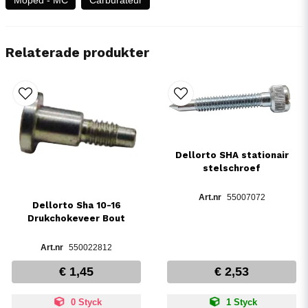
Relaterade produkter
Dellorto SHA stationair
stelschroef
55007072
Dellorto Sha 10-16
Drukchokeveer Bout
550022812
€ 1,45
€ 2,53
0 Styck
1 Styck