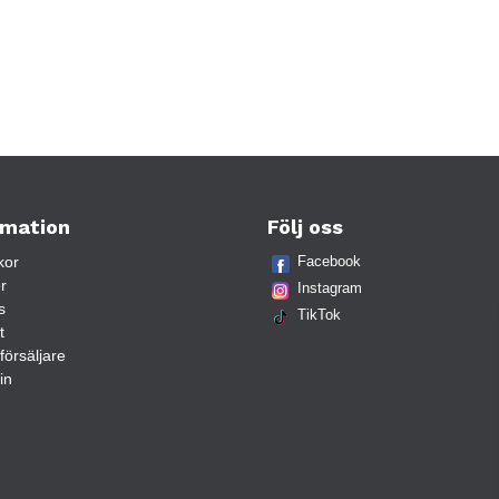
rmation
Följ oss
kor
Facebook
r
Instagram
s
TikTok
t
rförsäljare
in