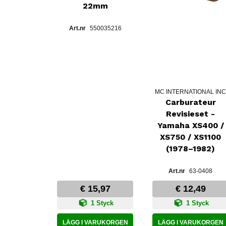
22mm
550035216
MC INTERNATIONAL IN
Carburateur
Revisieset -
Yamaha XS400 /
XS750 / XS1100
(1978–1982)
63-0408
€ 15,97
€ 12,49
1 Styck
1 Styck
LÄGG I VARUKORGEN
LÄGG I VARUKORGEN