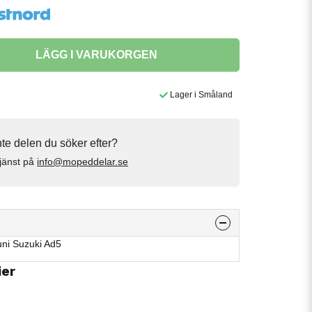
LÄGG I VARUKORGEN
Lager i Småland
inte delen du söker efter?
jänst på
info@mopeddelar.se
uni Suzuki Ad5
ier