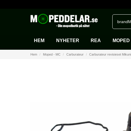
brandM
HEM
NYHETER
REA
MOPED 
Hem
Moped - MC
Carburateur
Carburateur revisieset Mikun