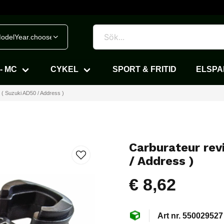
odelYear.chooseVehicle
- MC
CYKEL
SPORT & FRITID
ELSP
i ( Suzuki AD50 / Address )
Carburateur rev
/ Address )
€ 8,62
550029527