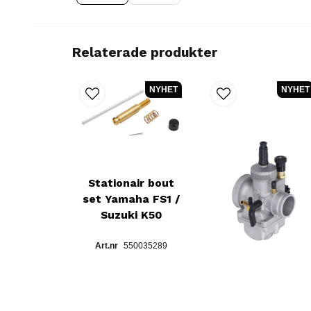
Relaterade produkter
NYHET
NYHET
Stationair bout
set Yamaha FS1 /
Suzuki K50
550035289