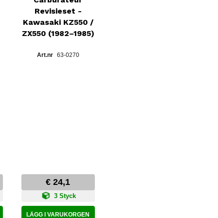
Revisieset -
Kawasaki KZ550 /
ZX550 (1982–1985)
63-0270
C
€ 24,1
3 Styck
LÄGG I VARUKORGEN