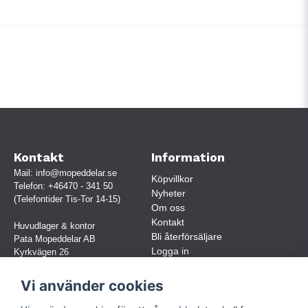
Kontakt
Information
Mail:
info@mopeddelar.se
Köpvillkor
Telefon:
+46470 - 341 50
Nyheter
(Telefontider Tis-Tor 14-15)
Om oss
Kontakt
Huvudlager & kontor
Bli återförsäljare
Pata Mopeddelar AB
Logga in
Kyrkvägen 26
362 58 LINNERYD
(OBS. Endast förbokade besök)
Vi använder cookies
Org.nr:
559030-5248