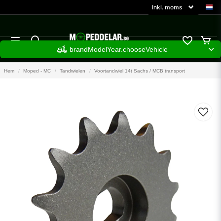
brandModelYear.chooseVehicle
Hem
Moped - MC
Tandwielen
Voortandwiel 14t Sachs / MCB transport