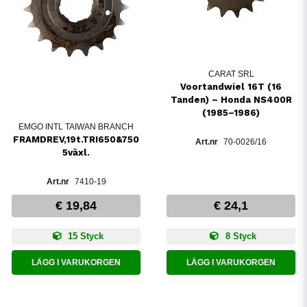
CARAT SRL
Voortandwiel 16T (16
Tanden) – Honda NS400R
(1985–1986)
EMGO INTL TAIWAN BRANCH
FRAMDREV,19t.TRI650&750
70-0026/16
5växl.
7410-19
€ 19,84
€ 24,1
15 Styck
8 Styck
LÄGG I VARUKORGEN
LÄGG I VARUKORGEN