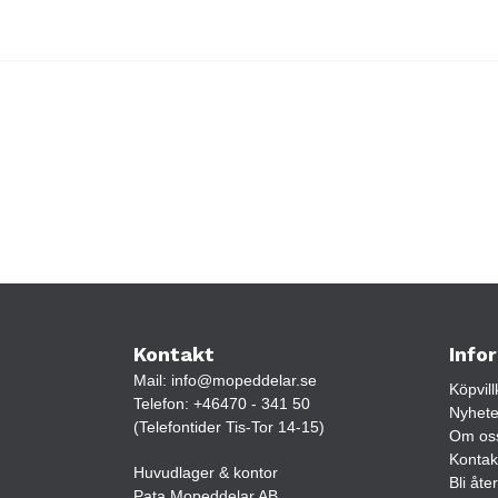
Kontakt
Info
Mail:
info@mopeddelar.se
Köpvill
Telefon:
+46470 - 341 50
Nyhete
(Telefontider Tis-Tor 14-15)
Om os
Kontak
Huvudlager & kontor
Bli åte
Pata Mopeddelar AB