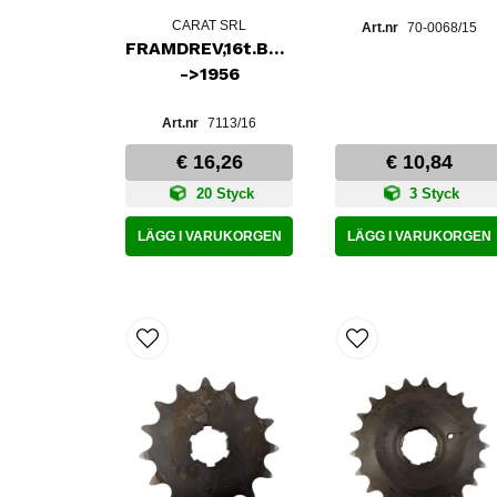
CARAT SRL
70-0068/15
FRAMDREV,16t.BURMANLÅDA
->1956
7113/16
€ 16,26
€ 10,84
20 Styck
3 Styck
LÄGG I VARUKORGEN
LÄGG I VARUKORGEN