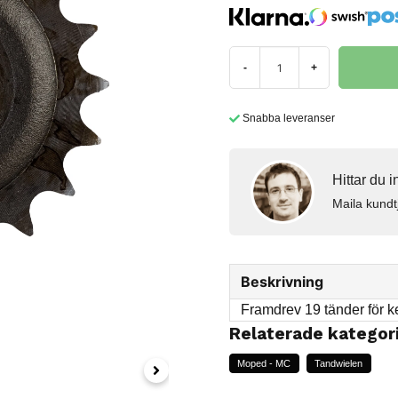
-
+
Snabba leveranser
Hittar du 
Maila kundt
Beskrivning
Framdrev 19 tänder för k
Relaterade kategor
Moped - MC
Tandwielen