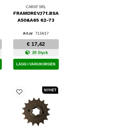
CARAT SRL
FRAMDREV,17t.BSA
A50&A65 62-73
7134/17
€ 17,42
20 Styck
LÄGG I VARUKORGEN
NYHET