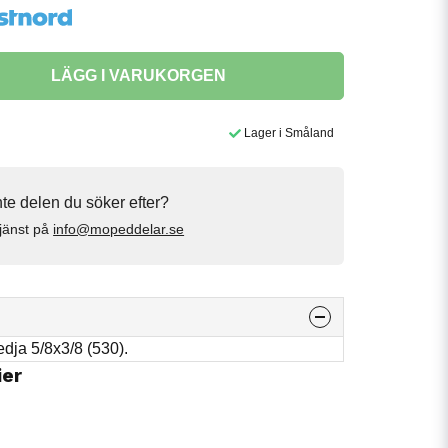
LÄGG I VARUKORGEN
Lager i Småland
inte delen du söker efter?
jänst på
info@mopeddelar.se
edja 5/8x3/8 (530).
ier