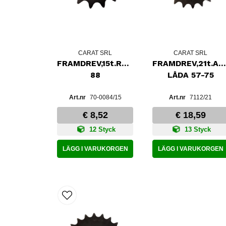
CARAT SRL
CARAT SRL
FRAMDREV,15t.RD350LC/YPVS83-
FRAMDREV,21t.AM
88
LÅDA 57-75
70-0084/15
7112/21
€ 8,52
€ 18,59
12 Styck
13 Styck
LÄGG I VARUKORGEN
LÄGG I VARUKORGEN