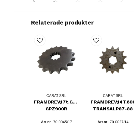
Relaterade produkter
CARAT SRL
CARAT SRL
FRAMDREV,17t.GPZ750R,
FRAMDREV,14T.60
GPZ900R
TRANSALP87-88
70-0045/17
70-0027/14