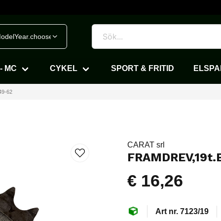
odelYear.chooseVehicle
- MC
CYKEL
SPORT & FRITID
ELSP
49-62
CARAT srl
FRAMDREV,19t.
€ 16,26
7123/19