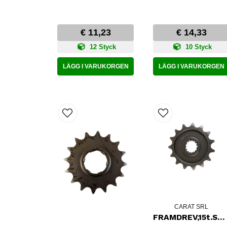
€ 11,23
€ 14,33
12 Styck
10 Styck
LÄGG I VARUKORGEN
LÄGG I VARUKORGEN
CARAT SRL
FRAMDREV,15t.SUZ.GSX400F,GR650