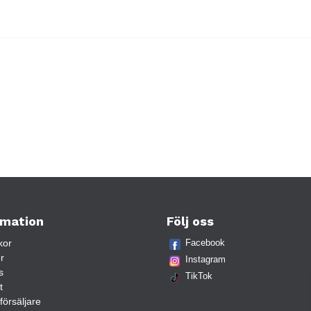
rmation
Följ oss
kor
Facebook
r
Instagram
s
TikTok
t
rförsäljare