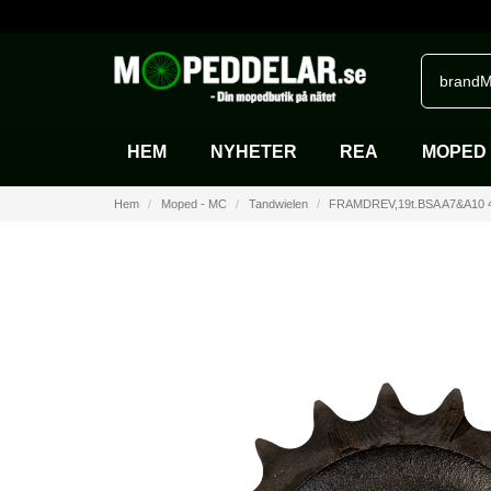
brandM
HEM
NYHETER
REA
MOPED 
Hem
Moped - MC
Tandwielen
FRAMDREV,19t.BSA A7&A10 