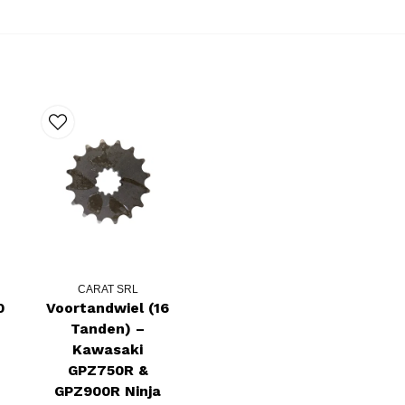
CARAT SRL
0
Voortandwiel (16
Tanden) –
Kawasaki
GPZ750R &
GPZ900R Ninja