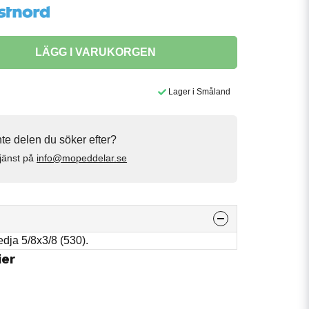
LÄGG I VARUKORGEN
Lager i Småland
inte delen du söker efter?
jänst på
info@mopeddelar.se
edja 5/8x3/8 (530).
ier