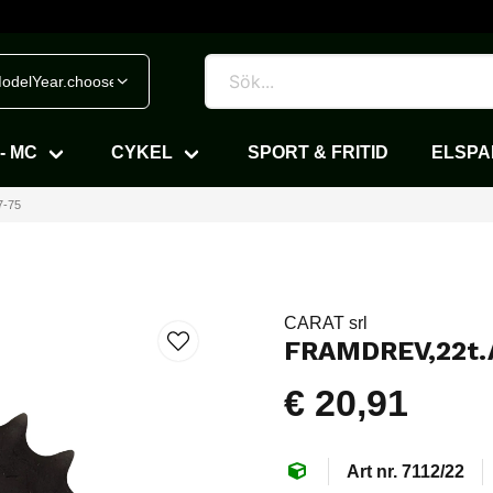
odelYear.chooseVehicle
- MC
CYKEL
SPORT & FRITID
ELSP
7-75
CARAT srl
FRAMDREV,22t.
€ 20,91
7112/22