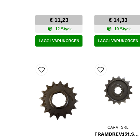
€ 11,23
€ 14,33
12 Styck
10 Styck
LÄGG I VARUKORGEN
LÄGG I VARUKORGEN
CARAT SRL
FRAMDREV,15t.SUZ.GSX400F,GR650