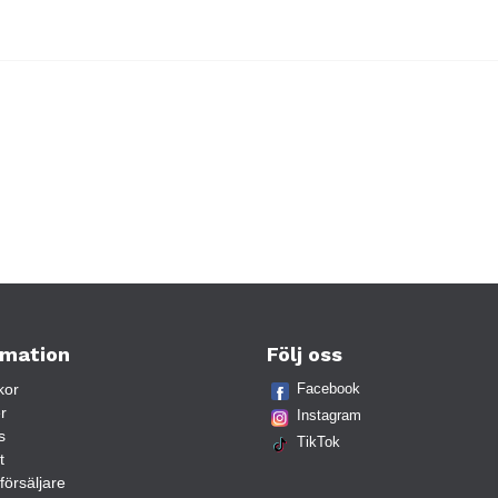
rmation
Följ oss
kor
Facebook
r
Instagram
s
TikTok
t
rförsäljare