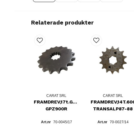
Relaterade produkter
CARAT SRL
CARAT SRL
FRAMDREV,17t.GPZ750R,
FRAMDREV,14T.60
GPZ900R
TRANSALP87-88
70-0045/17
70-0027/14