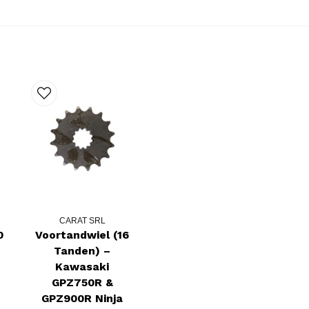
CARAT SRL
0
Voortandwiel (16
Tanden) –
Kawasaki
GPZ750R &
GPZ900R Ninja