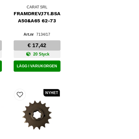
CARAT SRL
FRAMDREV,17t.BSA
A50&A65 62-73
7134/17
€ 17,42
20 Styck
LÄGG I VARUKORGEN
NYHET