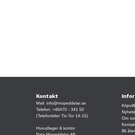
Kontakt
Info
Mail:
info@mopeddelar.se
Köpvill
Telefon:
+46470 - 341 50
Nyhete
(Telefontider Tis-Tor 14-15)
Om os
Kontak
Huvudlager & kontor
Bli åte
Pata Mopeddelar AB