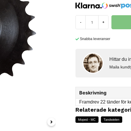
-
+
Snabba leveranser
Hittar du 
Maila kundt
Beskrivning
Framdrev 22 tänder för k
Relaterade kategor
Moped - MC
Tandwielen