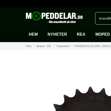
brandM
HEM
NYHETER
REA
MOPED 
Hem
Moped - MC
Tandwielen
FRAMDREV,22t.AMC-LÅDA 5