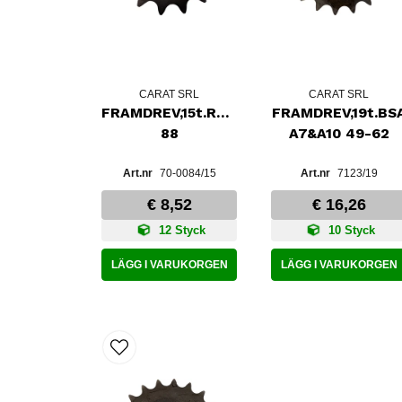
CARAT SRL
CARAT SRL
FRAMDREV,15t.RD350LC/YPVS83-
FRAMDREV,19t.BS
88
A7&A10 49-62
70-0084/15
7123/19
€ 8,52
€ 16,26
12 Styck
10 Styck
LÄGG I VARUKORGEN
LÄGG I VARUKORGEN