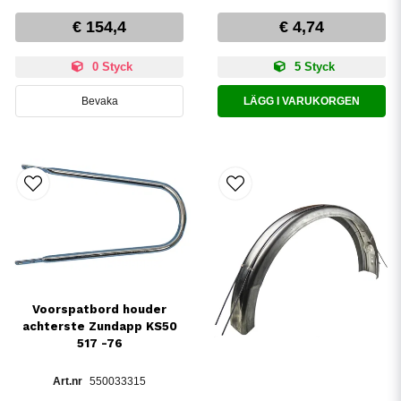
€ 154,4
€ 4,74
0 Styck
5 Styck
Bevaka
LÄGG I VARUKORGEN
Voorspatbord houder
achterste Zundapp KS50
517 -76
550033315