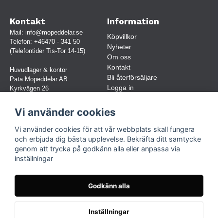
Kontakt
Information
Mail:
info@mopeddelar.se
Köpvillkor
Telefon:
+46470 - 341 50
Nyheter
(Telefontider Tis-Tor 14-15)
Om oss
Kontakt
Huvudlager & kontor
Bli återförsäljare
Pata Mopeddelar AB
Logga in
Kyrkvägen 26
362 58 LINNERYD
(OBS. Endast förbokade besök)
Vi använder cookies
Org.nr:
559030-5248
Vi använder cookies för att vår webbplats skall fungera
Jur. namn: Pata Mopeddelar AB
och erbjuda dig bästa upplevelse. Bekräfta ditt samtycke
genom att trycka på godkänn alla eller anpassa via
inställningar
Följ oss
Facebook
Godkänn alla
Instagram
TikTok
Inställningar