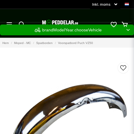
brandModelYear.chooseVehicle
Hem
Moped - MC
Spatborden
Voorspatbord Puch VZ50