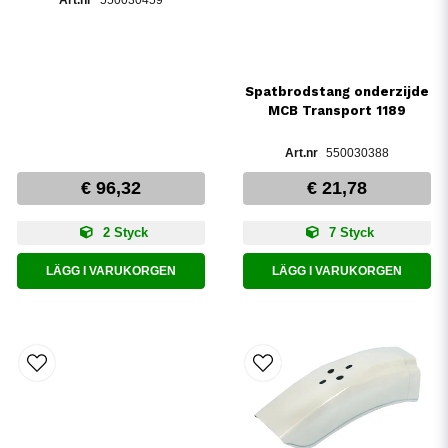
550030459
Spatbrodstang onderzijde
MCB Transport 1189
550030388
€ 96,32
€ 21,78
2 Styck
7 Styck
LÄGG I VARUKORGEN
LÄGG I VARUKORGEN