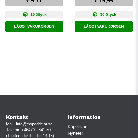
€ 5,71
€ 16,55
10 Styck
10 Styck
LÄGG I VARUKORGEN
LÄGG I VARUKORGEN
Kontakt
Information
Mail:
info@mopeddelar.se
Köpvillkor
Telefon:
+46470 - 341 50
Nyheter
(Telefontider Tis-Tor 14-15)