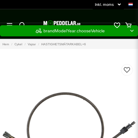
brandModelYear.chooseVehicle
Hem
Cykel
Vajrar
HASTIGHETSMÄTARKABEL+6