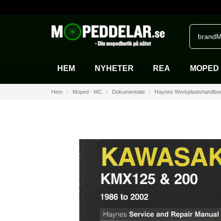
brandM
HEM
NYHETER
REA
MOPED 
Hem
Moped - MC
Dokumentatie
Haynes Werkplaatshandbo