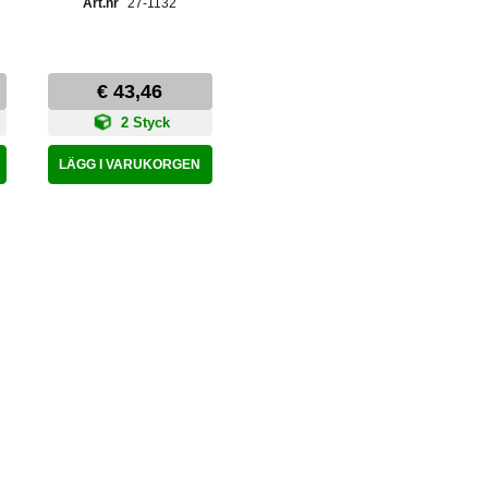
27-1132
€ 43,46
2 Styck
LÄGG I VARUKORGEN