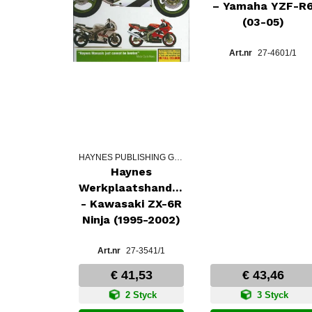
– Yamaha YZF-R
(03-05)
27-4601/1
HAYNES PUBLISHING GROUPE
Haynes
Werkplaatshandboek
- Kawasaki ZX-6R
Ninja (1995-2002)
27-3541/1
€ 41,53
€ 43,46
2 Styck
3 Styck