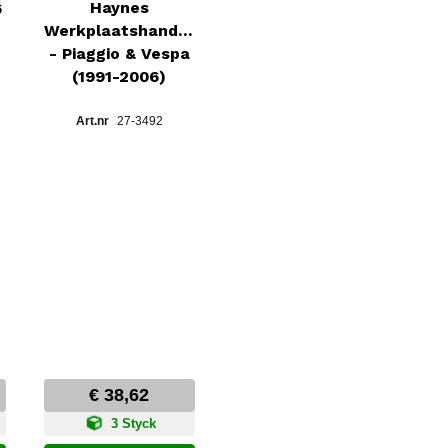
Haynes
6
Werkplaatshandboek
- Piaggio & Vespa
(1991-2006)
27-3492
€ 38,62
3 Styck