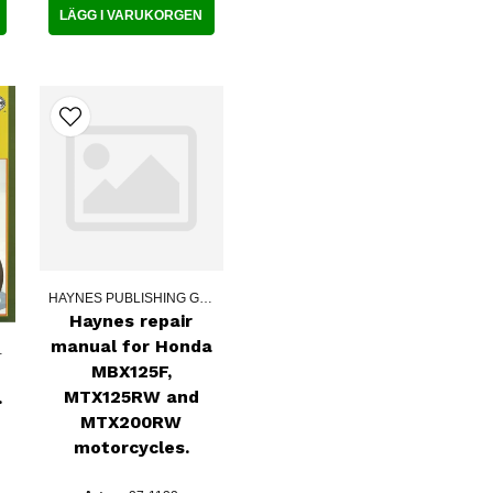
LÄGG I VARUKORGEN
HAYNES PUBLISHING GROUPE
Haynes repair
manual for Honda
 GROUPE
MBX125F,
MTX125RW and
oek
MTX200RW
motorcycles.