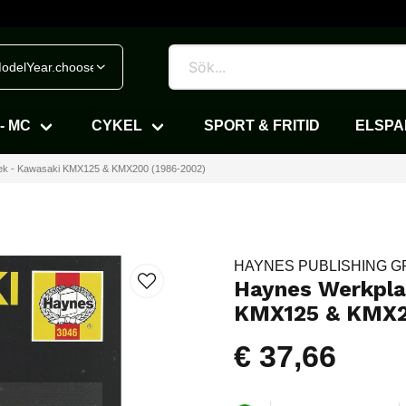
odelYear.chooseVehicle
- MC
CYKEL
SPORT & FRITID
ELSP
ek - Kawasaki KMX125 & KMX200 (1986-2002)
HAYNES PUBLISHING 
Haynes Werkpla
KMX125 & KMX2
€ 37,66