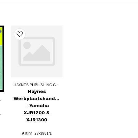
HAYNES PUBLISHING GROUPE
Haynes
Werkplaatshandboek
 GROUPE
– Yamaha
XJR1200 &
oek
XJR1300
27-3981/1