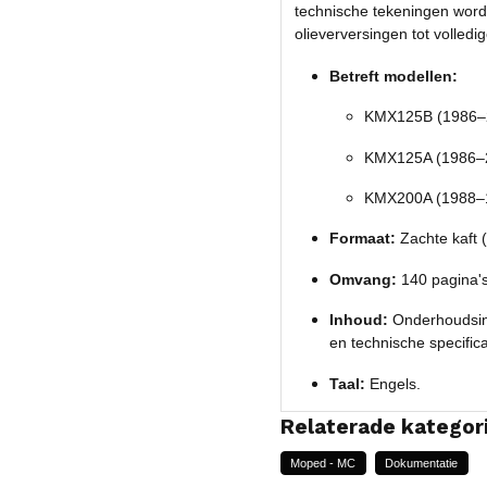
technische tekeningen wordt
olieverversingen tot volledi
Betreft modellen:
KMX125B (1986–
KMX125A (1986–
KMX200A (1988–
Formaat:
Zachte kaft 
Omvang:
140 pagina's 
Inhoud:
Onderhoudsint
en technische specifica
Taal:
Engels.
Relaterade kategor
Moped - MC
Dokumentatie