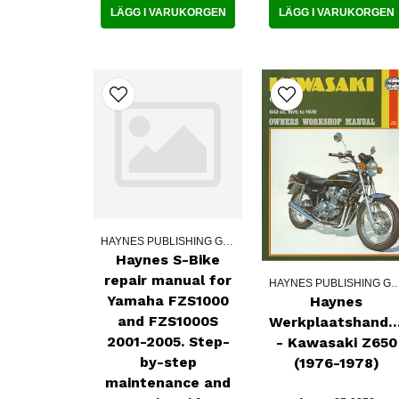
LÄGG I VARUKORGEN
LÄGG I VARUKORGEN
HAYNES PUBLISHING GROUPE
Haynes S-Bike
repair manual for
HAYNES PUBLISHING
Yamaha FZS1000
Haynes
and FZS1000S
Werkplaatshandb
2001-2005. Step-
- Kawasaki Z650
by-step
(1976-1978)
maintenance and