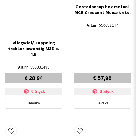
Gereedschap box metaal
MCB Crescent Monark etc.
550032147
Vliegwiel/ koppelng
trekker inwendig M35 p.
1,5
550031493
€ 28,94
€ 57,98
0 Styck
0 Styck
Bevaka
Bevaka