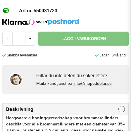
550031723
LÄGG I VARUKORGEN
-
+
Snabba leveranser
Lager i Småland
Hittar du inte delen du söker efter?
Maila kundtjänst på
info@mopeddelar.se
Beskrivning
Hoogwaardig
honinggereedschap voor brommercilinders
,
geschikt voor
alle brommercilinders
met een diameter van
35–
70 mm
. De stenen zijn
5 cm lang
, ideaal voor nauwkeurig werk