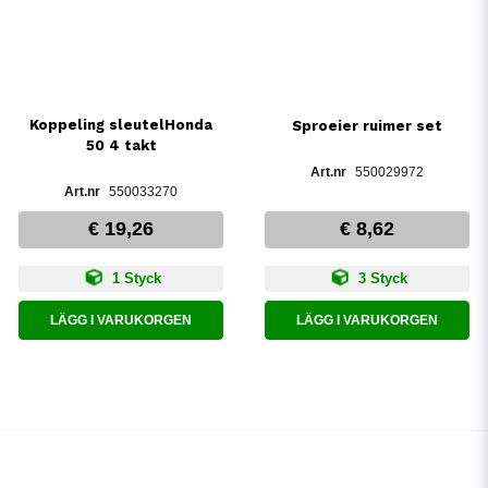
Koppeling sleutelHonda
Sproeier ruimer set
50 4 takt
550029972
550033270
€ 19,26
€ 8,62
1 Styck
3 Styck
LÄGG I VARUKORGEN
LÄGG I VARUKORGEN