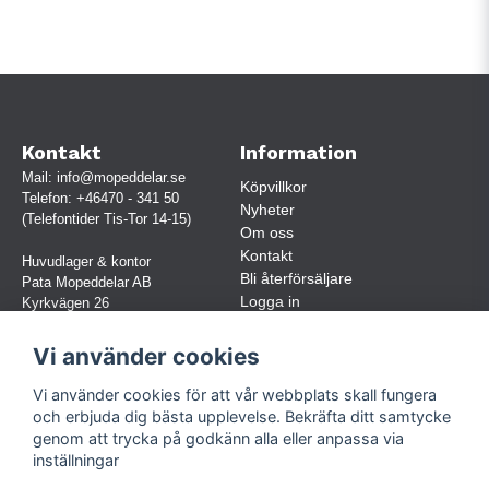
Kontakt
Information
Mail:
info@mopeddelar.se
Köpvillkor
Telefon:
+46470 - 341 50
Nyheter
(Telefontider Tis-Tor 14-15)
Om oss
Kontakt
Huvudlager & kontor
Bli återförsäljare
Pata Mopeddelar AB
Logga in
Kyrkvägen 26
362 58 LINNERYD
(OBS. Endast förbokade besök)
Vi använder cookies
Org.nr:
559030-5248
Vi använder cookies för att vår webbplats skall fungera
Jur. namn: Pata Mopeddelar AB
och erbjuda dig bästa upplevelse. Bekräfta ditt samtycke
genom att trycka på godkänn alla eller anpassa via
inställningar
Följ oss