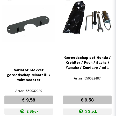
Gereedschap set Honda /
Kreidler / Puch / Sachs /
Yamaha / Zundapp / mfl.
Variator blokker
gereedschap Minarelli 2
550032487
takt scooter
550032289
€ 9,58
€ 9,58
2 Styck
5 Styck