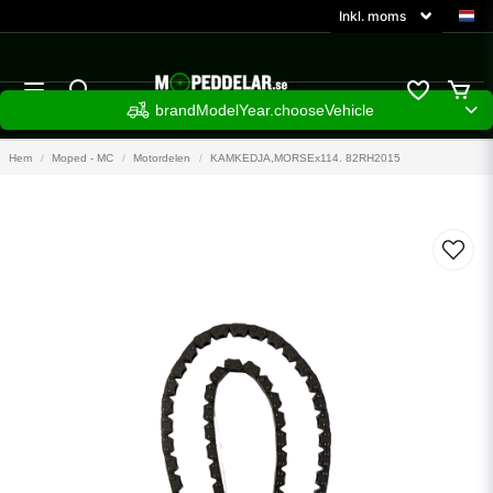
brandModelYear.chooseVehicle
Hem
Moped - MC
Motordelen
KAMKEDJA,MORSEx114. 82RH2015