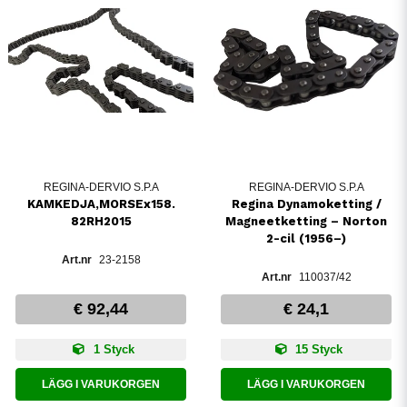
REGINA-DERVIO S.P.A
REGINA-DERVIO S.P.A
KAMKEDJA,MORSEx158.
Regina Dynamoketting /
82RH2015
Magneetketting – Norton
2-cil (1956–)
23-2158
110037/42
€ 92,44
€ 24,1
1 Styck
15 Styck
LÄGG I VARUKORGEN
LÄGG I VARUKORGEN