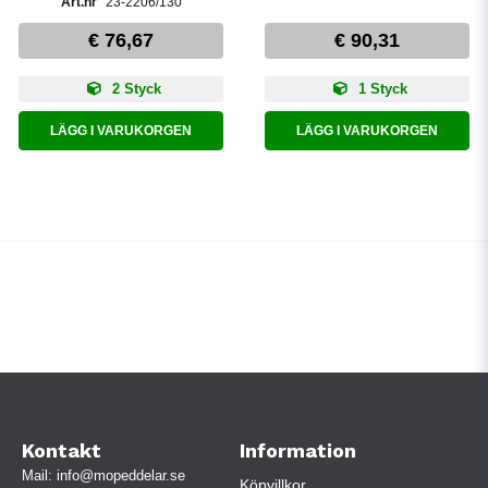
23-2206/130
€ 76,67
€ 90,31
2 Styck
1 Styck
LÄGG I VARUKORGEN
LÄGG I VARUKORGEN
Kontakt
Information
Mail:
info@mopeddelar.se
Köpvillkor