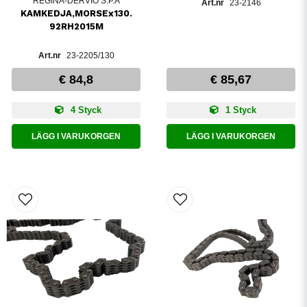
REGINA-DERVIO S.P.A
23-2146
KAMKEDJA,MORSEx130.
92RH2015M
23-2205/130
€ 84,8
€ 85,67
4 Styck
1 Styck
LÄGG I VARUKORGEN
LÄGG I VARUKORGEN