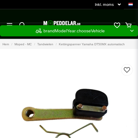
brandModelYear.chooseVehicle
Hem
Moped - MC
Tandwielen
Kettingspanner Yamaha DT50MX automatisch