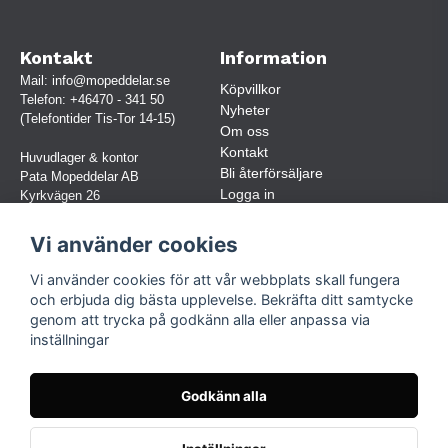
Kontakt
Information
Mail:
info@mopeddelar.se
Köpvillkor
Telefon:
+46470 - 341 50
Nyheter
(Telefontider Tis-Tor 14-15)
Om oss
Kontakt
Huvudlager & kontor
Bli återförsäljare
Pata Mopeddelar AB
Logga in
Kyrkvägen 26
362 58 LINNERYD
(OBS. Endast förbokade besök)
Vi använder cookies
Org.nr:
559030-5248
Vi använder cookies för att vår webbplats skall fungera
Jur. namn: Pata Mopeddelar AB
och erbjuda dig bästa upplevelse. Bekräfta ditt samtycke
genom att trycka på godkänn alla eller anpassa via
inställningar
Följ oss
Facebook
Godkänn alla
Instagram
TikTok