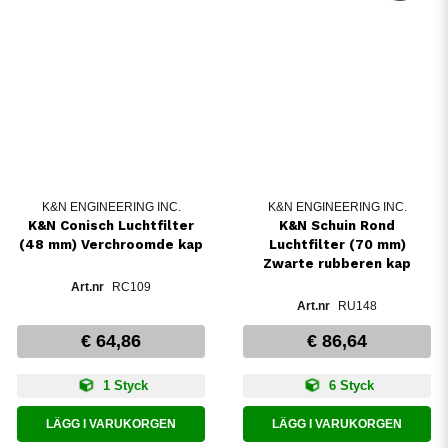
K&N ENGINEERING INC.
K&N ENGINEERING INC.
K&N Conisch Luchtfilter
K&N Schuin Rond
(48 mm) Verchroomde kap
Luchtfilter (70 mm)
Zwarte rubberen kap
RC109
RU148
€ 64,86
€ 86,64
1 Styck
6 Styck
LÄGG I VARUKORGEN
LÄGG I VARUKORGEN