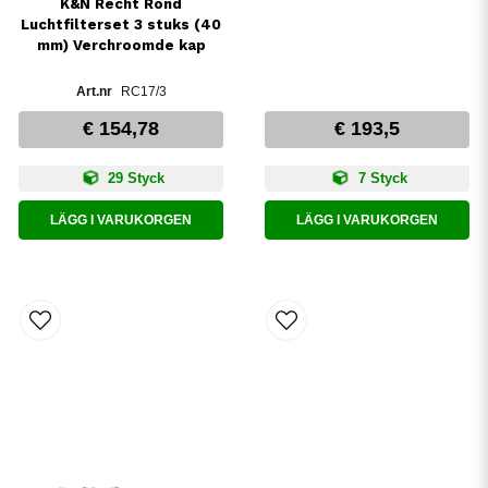
K&N Recht Rond
Luchtfilterset 3 stuks (40
mm) Verchroomde kap
RC17/3
€ 154,78
€ 193,5
29 Styck
7 Styck
LÄGG I VARUKORGEN
LÄGG I VARUKORGEN