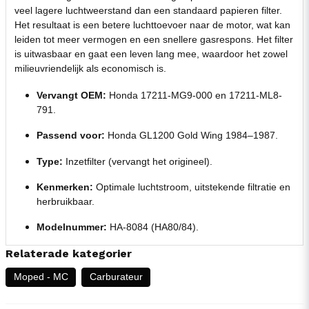
veel lagere luchtweerstand dan een standaard papieren filter.
Het resultaat is een betere luchttoevoer naar de motor, wat kan
leiden tot meer vermogen en een snellere gasrespons. Het filter
is uitwasbaar en gaat een leven lang mee, waardoor het zowel
milieuvriendelijk als economisch is.
Vervangt OEM:
Honda 17211-MG9-000 en 17211-ML8-
791.
Passend voor:
Honda GL1200 Gold Wing 1984–1987.
Type:
Inzetfilter (vervangt het origineel).
Kenmerken:
Optimale luchtstroom, uitstekende filtratie en
herbruikbaar.
Modelnummer:
HA-8084 (HA80/84).
Relaterade kategorier
Moped - MC
Carburateur