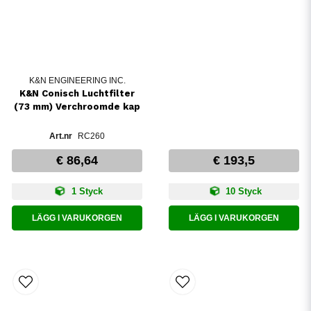
K&N ENGINEERING INC.
K&N Conisch Luchtfilter
(73 mm) Verchroomde kap
RC260
€ 86,64
€ 193,5
1 Styck
10 Styck
LÄGG I VARUKORGEN
LÄGG I VARUKORGEN