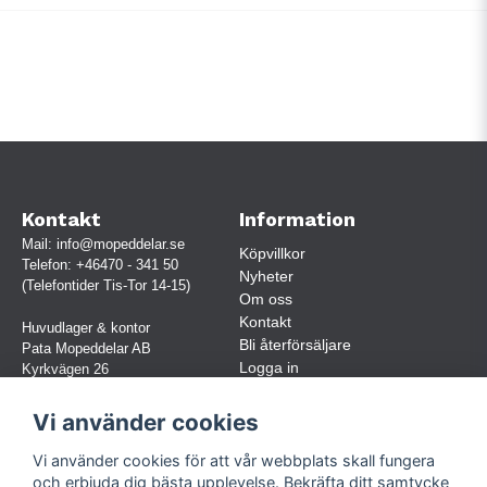
Kontakt
Information
Mail:
info@mopeddelar.se
Köpvillkor
Telefon:
+46470 - 341 50
Nyheter
(Telefontider Tis-Tor 14-15)
Om oss
Kontakt
Huvudlager & kontor
Bli återförsäljare
Pata Mopeddelar AB
Logga in
Kyrkvägen 26
362 58 LINNERYD
(OBS. Endast förbokade besök)
Vi använder cookies
Org.nr:
559030-5248
Vi använder cookies för att vår webbplats skall fungera
Jur. namn: Pata Mopeddelar AB
och erbjuda dig bästa upplevelse. Bekräfta ditt samtycke