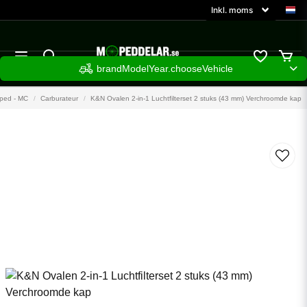
brandModelYear.chooseVehicle
ped - MC
Carburateur
K&N Ovalen 2-in-1 Luchtfilterset 2 stuks (43 mm) Verchroomde kap