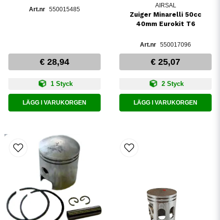
AIRSAL
550015485
Zuiger Minarelli 50cc
40mm Eurokit T6
550017096
€ 28,94
€ 25,07
1 Styck
2 Styck
LÄGG I VARUKORGEN
LÄGG I VARUKORGEN