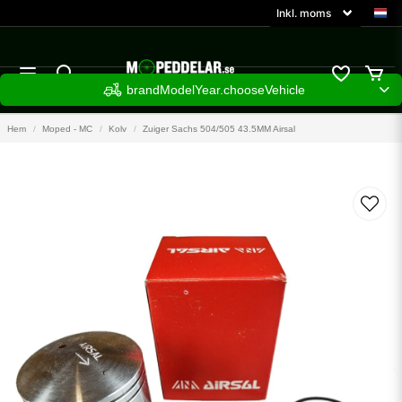
brandModelYear.chooseVehicle
Hem
Moped - MC
Kolv
Zuiger Sachs 504/505 43.5MM Airsal