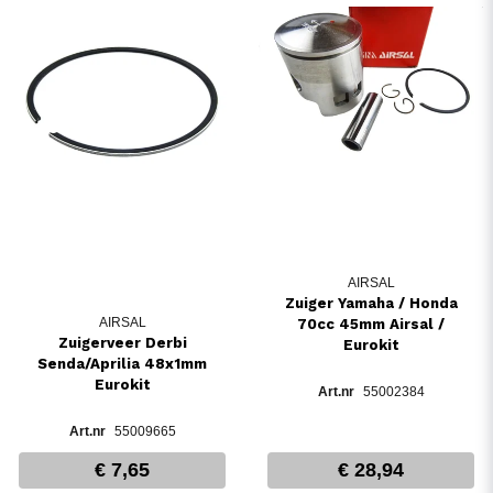
AIRSAL
Zuiger Yamaha / Honda
AIRSAL
70cc 45mm Airsal /
Zuigerveer Derbi
Eurokit
Senda/Aprilia 48x1mm
Eurokit
55002384
55009665
€ 7,65
€ 28,94