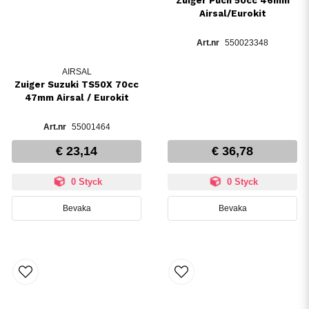
Zuiger Puch 50cc 46mm
Airsal/Eurokit
550023348
AIRSAL
Zuiger Suzuki TS50X 70cc
47mm Airsal / Eurokit
55001464
€ 23,14
€ 36,78
0 Styck
0 Styck
Bevaka
Bevaka