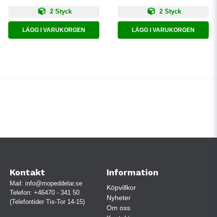
2 Styck
2 Styck
LÄGG I VARUKORGEN
LÄGG I VARUKORGEN
Kontakt
Information
Mail:
info@mopeddelar.se
Köpvillkor
Telefon:
+46470 - 341 50
Nyheter
(Telefontider Tis-Tor 14-15)
Om oss