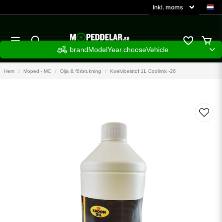
brandModelYear.chooseVehicle
Hem
Moped - MC
Olja & förbrukning
Koelvloeistof 1L Coollmix -26