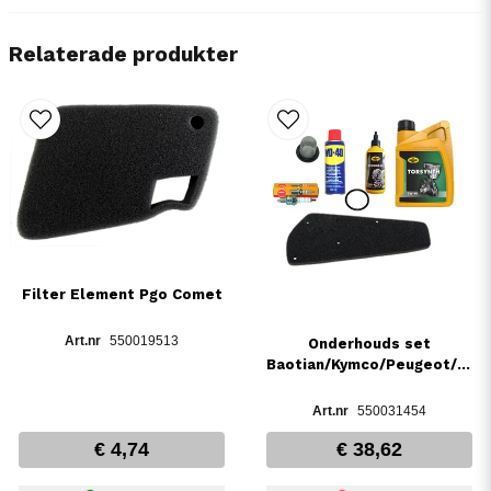
Relaterade produkter
Filter Element Pgo Comet
550019513
Onderhouds set
Baotian/Kymco/Peugeot/GY6
550031454
€ 4,74
€ 38,62