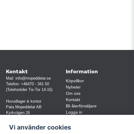
Kontakt
Information
Mail:
info@mopeddelar.se
Köpvillkor
Telefon:
+46470 - 341 50
Nyheter
(Telefontider Tis-Tor 14-15)
Om oss
Kontakt
Huvudlager & kontor
Bli återförsäljare
Pata Mopeddelar AB
Logga in
Kyrkvägen 26
362 58 LINNERYD
(OBS. Endast förbokade besök)
Vi använder cookies