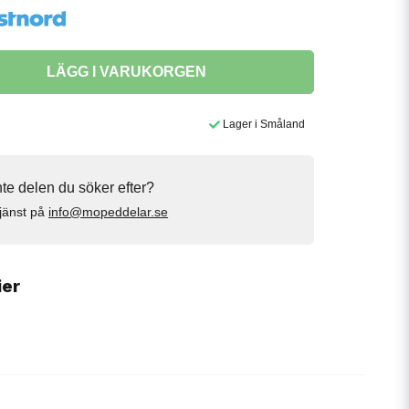
LÄGG I VARUKORGEN
Lager i Småland
inte delen du söker efter?
jänst på
info@mopeddelar.se
ier