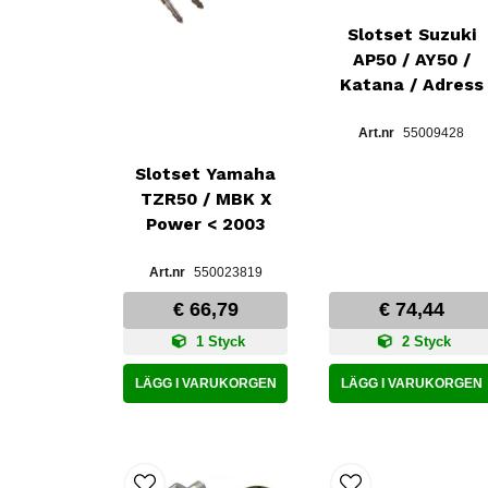
Slotset Suzuki
AP50 / AY50 /
Katana / Adress
55009428
Slotset Yamaha
TZR50 / MBK X
Power < 2003
550023819
€ 66,79
€ 74,44
1 Styck
2 Styck
LÄGG I VARUKORGEN
LÄGG I VARUKORGEN