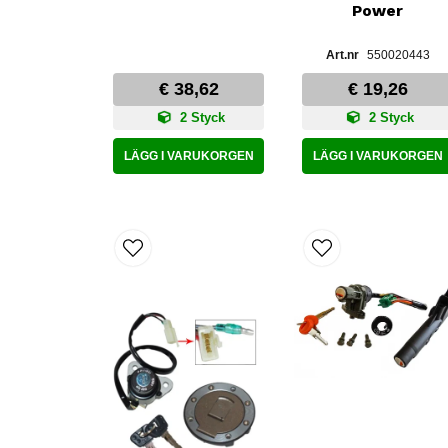
Power
550020443
€ 38,62
€ 19,26
2 Styck
2 Styck
LÄGG I VARUKORGEN
LÄGG I VARUKORGEN