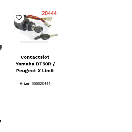
Contactslot
Yamaha DT50R /
Peugeot X Limit
550020444
/