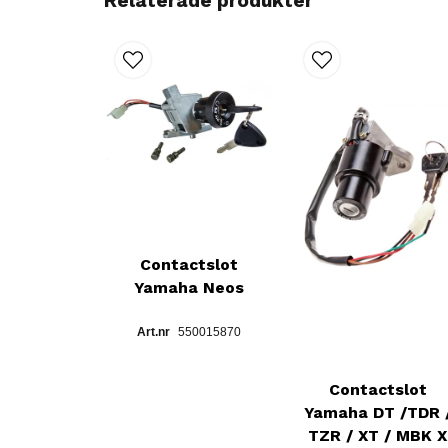
Relaterade produkter
Contactslot
Yamaha Neos
550015870
Contactslot
Yamaha DT /TDR 
TZR / XT / MBK X