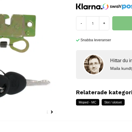
-
+
Snabba leveranser
Hittar du 
Maila kundt
Relaterade kategor
Moped - MC
Slot / slotset