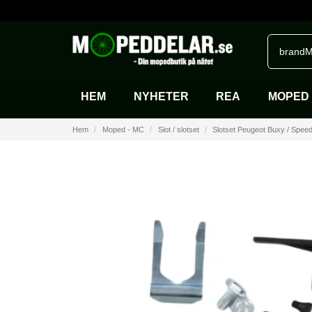
brandM
HEM
NYHETER
REA
MOPED 
Hem
Moped - MC
Slot / slotset
Slotset Peugeot Buxy / Speed