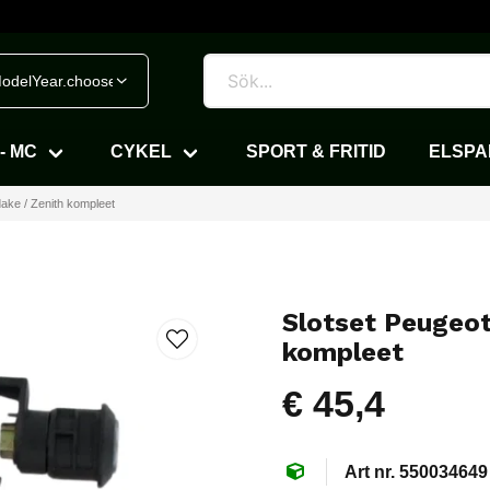
odelYear.chooseVehicle
- MC
CYKEL
SPORT & FRITID
ELSP
ake / Zenith kompleet
Slotset Peugeot
kompleet
€ 45,4
550034649