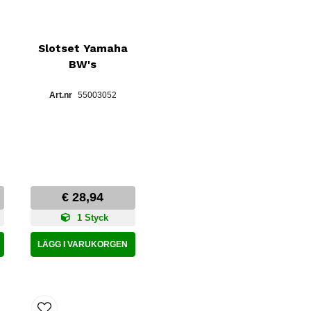
Slotset Yamaha
BW's
55003052
€ 28,94
1 Styck
LÄGG I VARUKORGEN