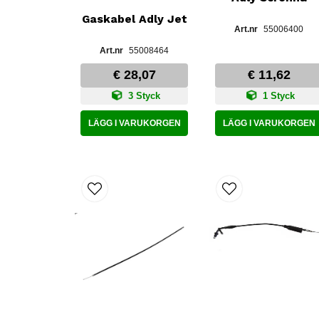
Gaskabel Adly Jet
55006400
55008464
€ 28,07
€ 11,62
3 Styck
1 Styck
LÄGG I VARUKORGEN
LÄGG I VARUKORGEN