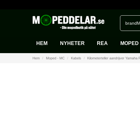
brandM
HEM
NYHETER
REA
MOPED 
Hem
Moped - MC
Kabels
Kilometerteller aandrijver Yamaha