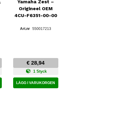
Yamaha Zest –
a
Origineel OEM
4CU-F6351-00-00
550017213
€ 28,94
1 Styck
LÄGG I VARUKORGEN