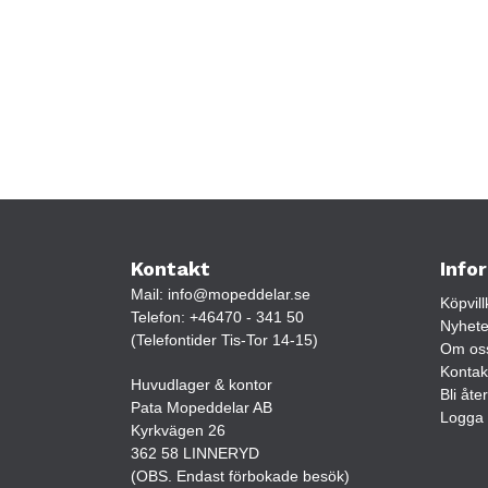
Kontakt
Info
Mail:
info@mopeddelar.se
Köpvill
Telefon:
+46470 - 341 50
Nyhete
(Telefontider Tis-Tor 14-15)
Om os
Kontak
Huvudlager & kontor
Bli åte
Pata Mopeddelar AB
Logga 
Kyrkvägen 26
362 58 LINNERYD
(OBS. Endast förbokade besök)