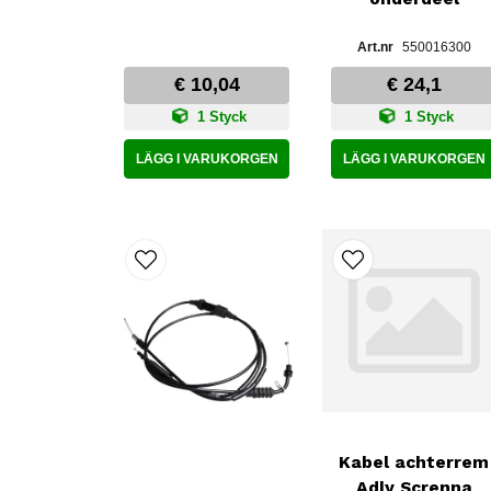
550016300
€ 10,04
€ 24,1
1 Styck
1 Styck
LÄGG I VARUKORGEN
LÄGG I VARUKORGEN
Kabel achterrem
Adly Screnna