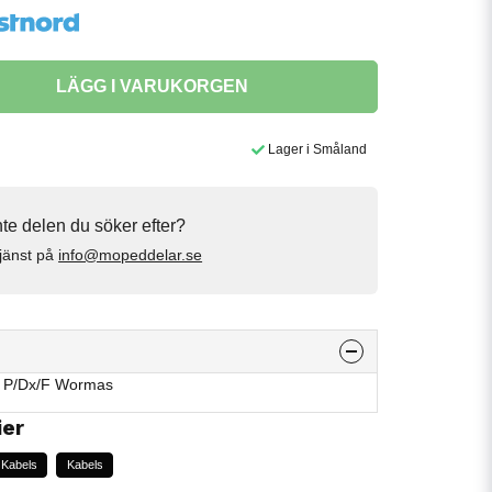
LÄGG I VARUKORGEN
Lager i Småland
inte delen du söker efter?
jänst på
info@mopeddelar.se
1 P/Dx/F Wormas
ier
Kabels
Kabels