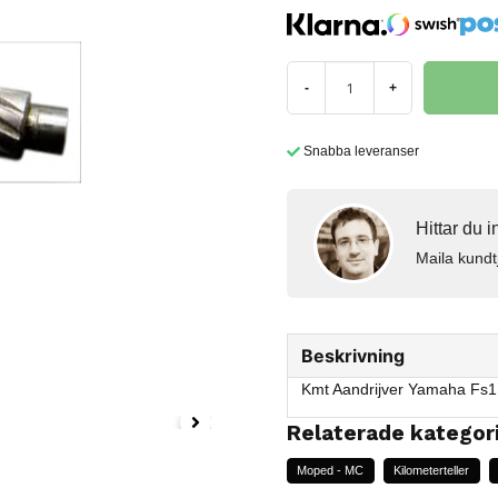
-
+
Snabba leveranser
Hittar du 
Maila kundt
Beskrivning
Kmt Aandrijver Yamaha Fs
Relaterade kategor
Moped - MC
Kilometerteller