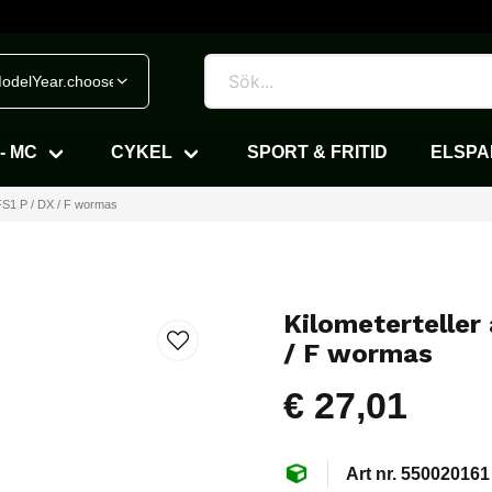
odelYear.chooseVehicle
- MC
CYKEL
SPORT & FRITID
ELSP
 FS1 P / DX / F wormas
Kilometerteller
/ F wormas
€ 27,01
550020161