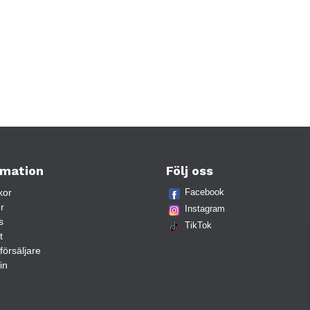
rmation
Följ oss
kor
Facebook
r
Instagram
s
TikTok
t
rförsäljare
in