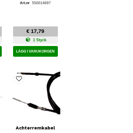
550014697
€ 17,79
1 Styck
LÄGG I VARUKORGEN
Achterremkabel