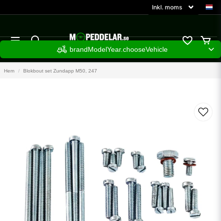
brandModelYear.chooseVehicle
Hem
Blokbout set Zundapp M50, 247