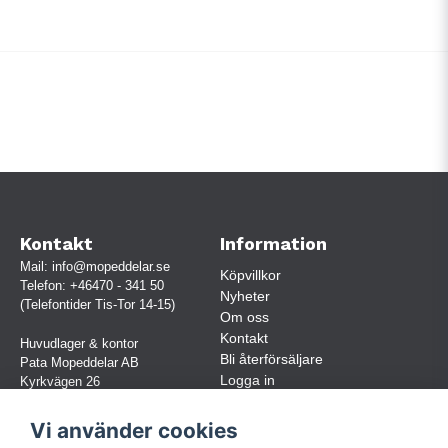
Kontakt
Information
Mail:
info@mopeddelar.se
Köpvillkor
Telefon:
+46470 - 341 50
Nyheter
(Telefontider Tis-Tor 14-15)
Om oss
Kontakt
Huvudlager & kontor
Bli återförsäljare
Pata Mopeddelar AB
Logga in
Kyrkvägen 26
362 58 LINNERYD
(OBS. Endast förbokade besök)
Vi använder cookies