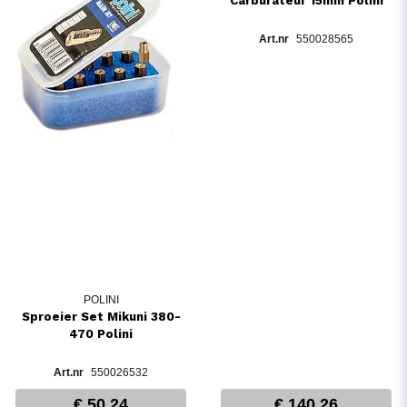
Carburateur 15mm Polini
550028565
POLINI
Sproeier Set Mikuni 380-
470 Polini
550026532
€ 50,24
€ 140,26