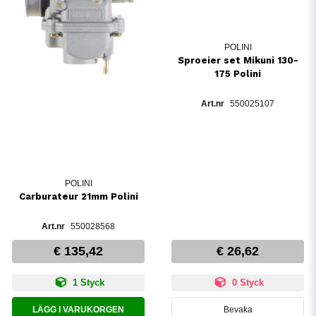
POLINI
Sproeier set Mikuni 130-
175 Polini
550025107
POLINI
Carburateur 21mm Polini
550028568
€ 135,42
€ 26,62
1 Styck
0 Styck
LÄGG I VARUKORGEN
Bevaka