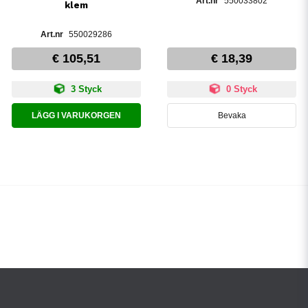
550033802
klem
550029286
€ 105,51
€ 18,39
3 Styck
0 Styck
LÄGG I VARUKORGEN
Bevaka