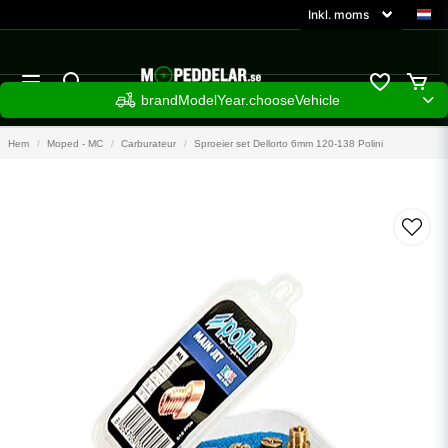
brandModelYear.chooseVehicle
Hem
Moped - MC
Carburateur
Sproeier set Dellorto 6mm 120-138 Polini