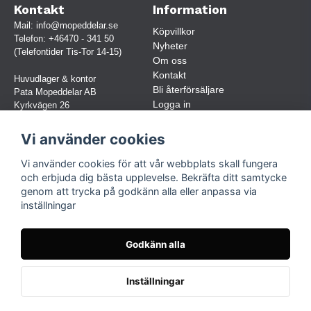
Kontakt
Information
Mail:
info@mopeddelar.se
Köpvillkor
Telefon:
+46470 - 341 50
Nyheter
(Telefontider Tis-Tor 14-15)
Om oss
Kontakt
Huvudlager & kontor
Bli återförsäljare
Pata Mopeddelar AB
Logga in
Kyrkvägen 26
362 58 LINNERYD
(OBS. Endast förbokade besök)
Vi använder cookies
Org.nr:
559030-5248
Vi använder cookies för att vår webbplats skall fungera
Jur. namn: Pata Mopeddelar AB
och erbjuda dig bästa upplevelse. Bekräfta ditt samtycke
genom att trycka på godkänn alla eller anpassa via
inställningar
Följ oss
Facebook
Godkänn alla
Instagram
TikTok
Inställningar