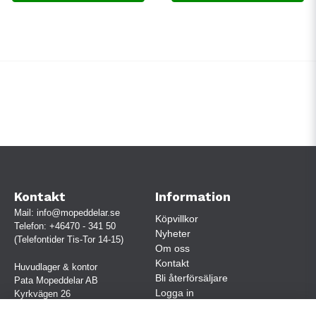
Kontakt
Information
Mail:
info@mopeddelar.se
Köpvillkor
Telefon:
+46470 - 341 50
Nyheter
(Telefontider Tis-Tor 14-15)
Om oss
Kontakt
Huvudlager & kontor
Bli återförsäljare
Pata Mopeddelar AB
Logga in
Kyrkvägen 26
362 58 LINNERYD