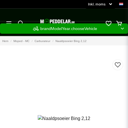
brandModelYear.chooseVehicle
Hem
Moped - MC
Carburateur
Naaldpsoeier Bing 2,12