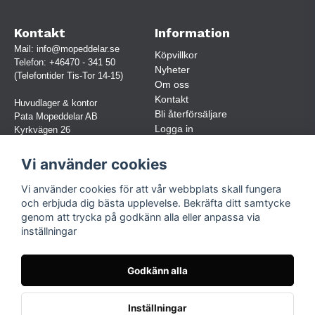
Kontakt
Information
Mail:
info@mopeddelar.se
Köpvillkor
Telefon:
+46470 - 341 50
Nyheter
(Telefontider Tis-Tor 14-15)
Om oss
Kontakt
Huvudlager & kontor
Bli återförsäljare
Pata Mopeddelar AB
Logga in
Kyrkvägen 26
362 58 LINNERYD
(OBS. Endast förbokade besök)
Vi använder cookies
Org.nr:
559030-5248
Vi använder cookies för att vår webbplats skall fungera
Jur. namn: Pata Mopeddelar AB
och erbjuda dig bästa upplevelse. Bekräfta ditt samtycke
genom att trycka på godkänn alla eller anpassa via
inställningar
Följ oss
Facebook
Godkänn alla
Instagram
TikTok
Inställningar