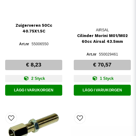
Zuigerveren 50Cc
AIRSAL
40.75X1.5C
Cilinder Morini M01/M02
60cc Airsal 43.5mm
55006550
550029461
€ 8,23
€ 70,57
2 Styck
1 Styck
LÄGG I VARUKORGEN
LÄGG I VARUKORGEN