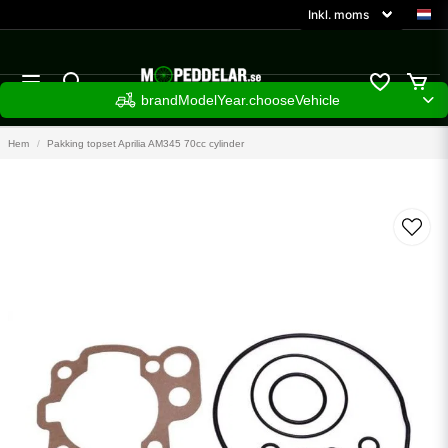
brandModelYear.chooseVehicle
Hem
Pakking topset Aprilia AM345 70cc cylinder