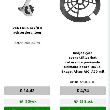
VENTURA 6/7/8 s
achterderailleur
550034069
Kedjeskydd
svensktillverkat
roterande passande
Shimano deore DX/LX,
Exage, Altus A10, A20 mfl
550034109
€ 14,42
€ 4,74
3 Styck
29 Styck