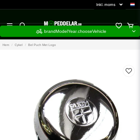
brandModelYear.chooseVehicle
Hem
Cykel
Bel Puch Met Logo