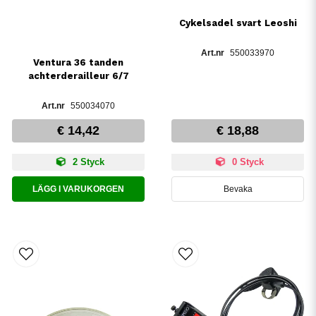
Cykelsadel svart Leoshi
550033970
Ventura 36 tanden
achterderailleur 6/7
550034070
€ 14,42
€ 18,88
2 Styck
0 Styck
LÄGG I VARUKORGEN
Bevaka