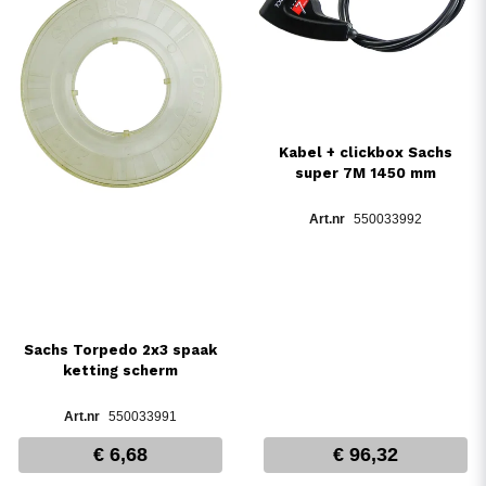
Kabel + clickbox Sachs
super 7M 1450 mm
550033992
Sachs Torpedo 2x3 spaak
ketting scherm
550033991
€ 6,68
€ 96,32