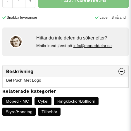
LÄGG I VARUKORGEN
-
+
Snabba leveranser
Lager i Småland
Hittar du inte delen du söker efter?
Maila kundtjänst på
info@mopeddelar.se
Beskrivning
Bel Puch Met Logo
Relaterade kategorier
Moped - MC
Cykel
Ringklockor/Bollhorn
Styre/Handtag
Tillbehör