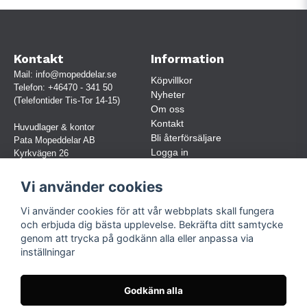
Kontakt
Information
Mail:
info@mopeddelar.se
Köpvillkor
Telefon:
+46470 - 341 50
Nyheter
(Telefontider Tis-Tor 14-15)
Om oss
Kontakt
Huvudlager & kontor
Bli återförsäljare
Pata Mopeddelar AB
Logga in
Kyrkvägen 26
362 58 LINNERYD
(OBS. Endast förbokade besök)
Vi använder cookies
Org.nr:
559030-5248
Vi använder cookies för att vår webbplats skall fungera
Jur. namn: Pata Mopeddelar AB
och erbjuda dig bästa upplevelse. Bekräfta ditt samtycke
genom att trycka på godkänn alla eller anpassa via
inställningar
Följ oss
Facebook
Godkänn alla
Instagram