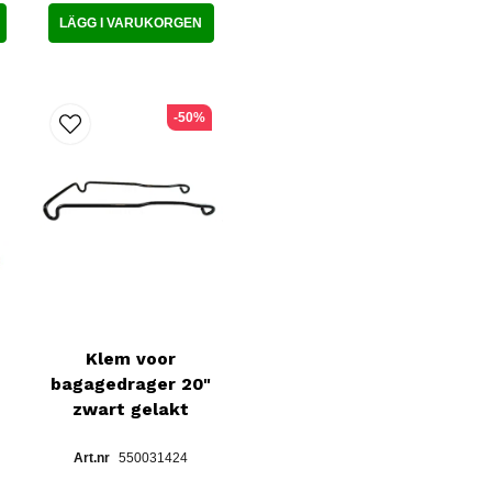
LÄGG I VARUKORGEN
-50%
Klem voor
bagagedrager 20"
zwart gelakt
550031424