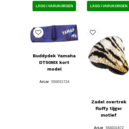
LÄGG I VARUKORGEN
LÄGG I VARUKORGEN
Buddydek Yamaha
DT50MX kort
model
550031724
Zadel overtrek
fluffy tijger
motief
550031672