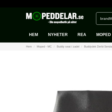
brandM
HEM
NYHETER
REA
MOPED 
Hem
Moped - MC
Buddy seat / zadel
Buddydek Derbi Senda