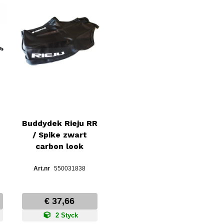
Buddydek Rieju RR
/ Spike zwart
carbon look
550031838
€ 37,66
2 Styck