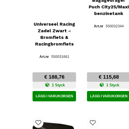
Bagagedrager
Puch City25/Maxi
benzinetank
Universeel Racing
550032344
Zadel Zwart –
Bromfiets &
Racingbromfiets
550031661
€ 188,76
€ 115,68
1 Styck
1 Styck
LÄGG I VARUKORGEN
LÄGG I VARUKORGEN