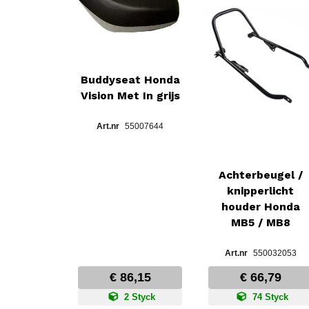
Buddyseat Honda
Vision Met In grijs
55007644
Achterbeugel /
knipperlicht
houder Honda
MB5 / MB8
550032053
€ 86,15
€ 66,79
2 Styck
74 Styck