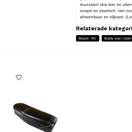
duurzaam skai leer en uiter
soepel en elastisch, niet vo
afneembaar en slijtvast. (L
Relaterade kategor
Moped - MC
Buddy seat / zadel