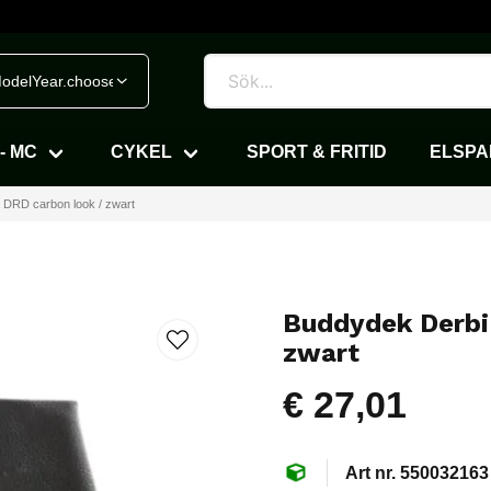
odelYear.chooseVehicle
- MC
CYKEL
SPORT & FRITID
ELSP
 DRD carbon look / zwart
Buddydek Derbi
zwart
€ 27,01
550032163