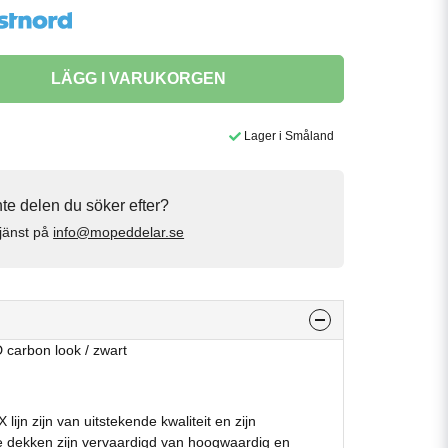
LÄGG I VARUKORGEN
Lager i Småland
inte delen du söker efter?
jänst på
info@mopeddelar.se
carbon look / zwart
ijn zijn van uitstekende kwaliteit en zijn
 dekken zijn vervaardigd van hoogwaardig en