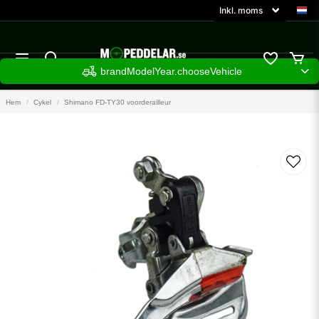
brandModelYear.chooseVehicle
Hem
Cykel
Shimano FD-TY30 voorderailleur