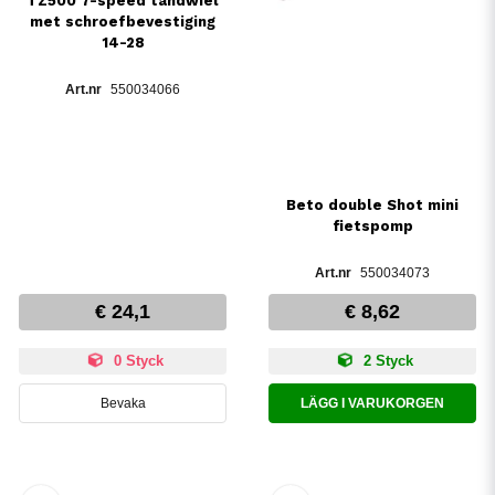
TZ500 7-speed tandwiel
met schroefbevestiging
14-28
550034066
Beto double Shot mini
fietspomp
550034073
€ 24,1
€ 8,62
0 Styck
2 Styck
Bevaka
LÄGG I VARUKORGEN