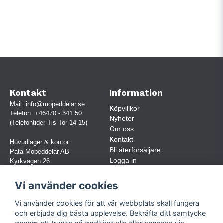
Kontakt
Information
Mail:
info@mopeddelar.se
Köpvillkor
Telefon:
+46470 - 341 50
Nyheter
(Telefontider Tis-Tor 14-15)
Om oss
Kontakt
Huvudlager & kontor
Bli återförsäljare
Pata Mopeddelar AB
Logga in
Kyrkvägen 26
362 58 LINNERYD
(OBS. Endast förbokade besök)
Vi använder cookies
Org.nr:
559030-5248
Vi använder cookies för att vår webbplats skall fungera
Jur. namn: Pata Mopeddelar AB
och erbjuda dig bästa upplevelse. Bekräfta ditt samtycke
genom att trycka på godkänn alla eller anpassa via