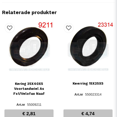
Relaterade produkter
Keerring 15X25X5
Kering 25X40X5
Voortandwiel As
Fs1/Velofax Naaf
550023314
55009211
€ 2,81
€ 4,74