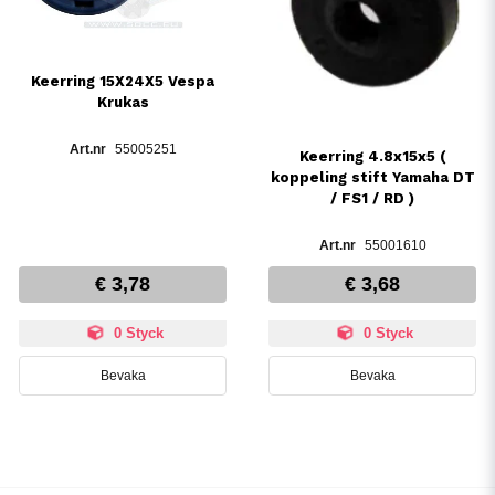
Keerring 15X24X5 Vespa
Krukas
55005251
Keerring 4.8x15x5 (
koppeling stift Yamaha DT
/ FS1 / RD )
55001610
€ 3,78
€ 3,68
0 Styck
0 Styck
Bevaka
Bevaka