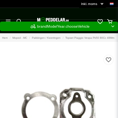
brandModelYear.chooseVehicle
Hem
Moped - MC
Pakkingen / Keerringen
Topset Piaggio Vespa Pk50 80Cc 48Mm