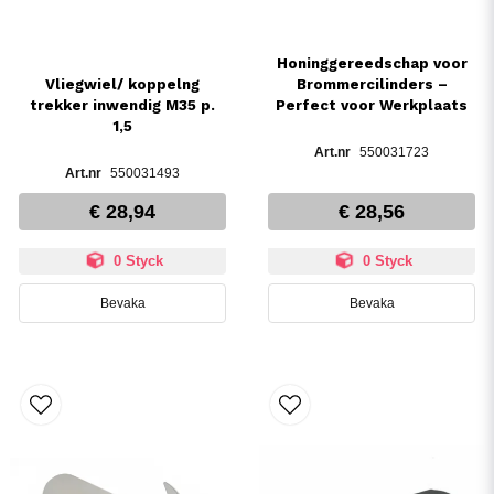
Honinggereedschap voor
Vliegwiel/ koppelng
Brommercilinders –
trekker inwendig M35 p.
Perfect voor Werkplaats
1,5
550031723
550031493
€ 28,94
€ 28,56
0 Styck
0 Styck
Bevaka
Bevaka