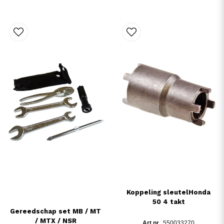
Koppeling sleutelHonda
50 4 takt
Gereedschap set MB / MT
/ MTX / NSR
550033270