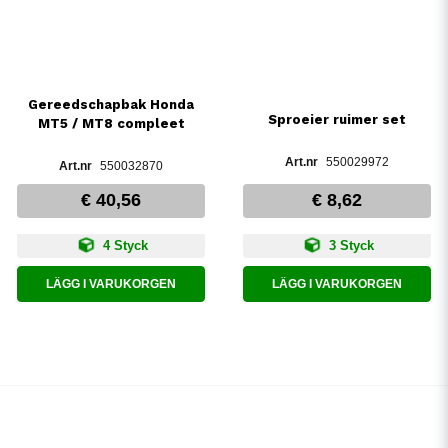
Gereedschapbak Honda
Sproeier ruimer set
MT5 / MT8 compleet
550029972
550032870
€ 40,56
€ 8,62
4 Styck
3 Styck
LÄGG I VARUKORGEN
LÄGG I VARUKORGEN