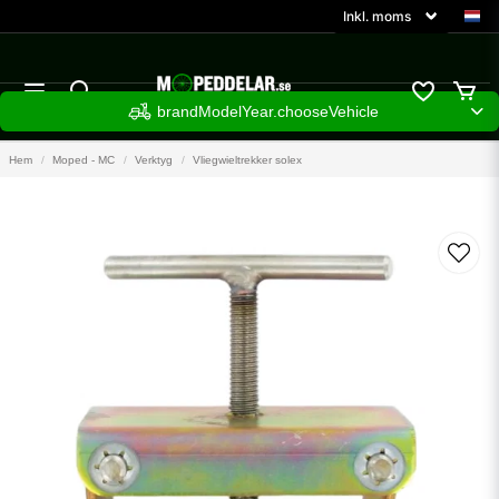
brandModelYear.chooseVehicle
Hem
Moped - MC
Verktyg
Vliegwieltrekker solex