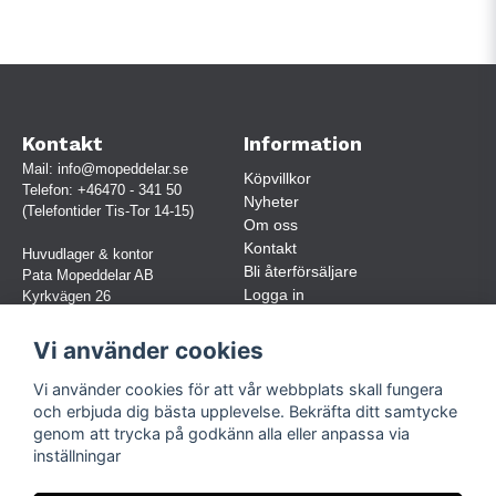
Kontakt
Information
Mail:
info@mopeddelar.se
Köpvillkor
Telefon:
+46470 - 341 50
Nyheter
(Telefontider Tis-Tor 14-15)
Om oss
Kontakt
Huvudlager & kontor
Bli återförsäljare
Pata Mopeddelar AB
Logga in
Kyrkvägen 26
362 58 LINNERYD
(OBS. Endast förbokade besök)
Vi använder cookies
Org.nr:
559030-5248
Vi använder cookies för att vår webbplats skall fungera
Jur. namn: Pata Mopeddelar AB
och erbjuda dig bästa upplevelse. Bekräfta ditt samtycke
genom att trycka på godkänn alla eller anpassa via
inställningar
Följ oss